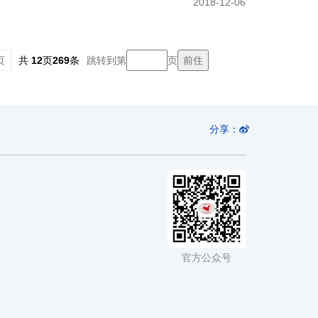
2018-12-06
页
共
12
页
269
条
跳转到第
页
分享：
官方公众号