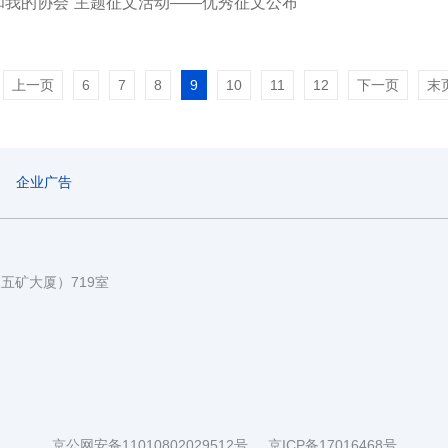
和我的协会”主题征文活动——优秀征文公布
上一页
6
7
8
9
10
11
12
下一页
末
企业广告
国五矿大厦）719室
京公网安备11010802029512号
京ICP备17016468号