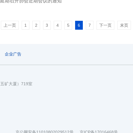
延期召开协会近期会议的通知
上一页
1
2
3
4
5
6
7
下一页
末页
企业广告
国五矿大厦）719室
京公网安备11010802029512号
京ICP备17016468号