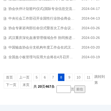
协会伙伴计划签约仪式(国际专业信息交流）在宁波举办
2024-04-17
中央社会工作部召开全国性行业协会商会全面从严治党暨党的建设工作会议
2024-04-13
协会专家咨询部任命仪式暨首次工作会议在武汉举办
2024-03-26
武汉重庆深化血液管理领域合作 协同推进长江经济带共建共融高质量发展
2024-03-26
中国输血协会分支机构年度工作会在武汉召开
2024-03-20
全国血小板管理与应用大会将在4月召开，诚邀各位同仁报名参加~
2024-03-19
跳转到
首页
上一页
5
6
7
8
9
10
11
第
下一页
末页
共
20
页
467
条
页