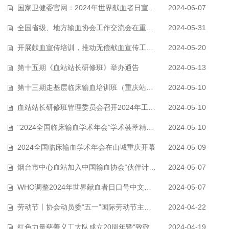
国家卫健委官网：2024年世界献血者日宣传海报正式发布
2024-06-07
全国省级、地方输血协会工作交流会在重庆奉节召开
2024-05-31
开展献血宣传培训，推动无偿献血宣传工作持续发展
2024-05-20
第十五期《血站站长研修班》举办通告
2024-05-13
第十三期走基层临床输血培训班（重庆站）成功举办
2024-05-10
血站站长研修班管理委员会召开2024年工作会议
2024-05-10
“2024全国临床输血学术年会”学术荟萃精彩继续！
2024-05-10
2024全国临床输血学术年会在山城重庆开幕
2024-05-09
烟台市中心血站加入中国输血协会“伙伴计划”
2024-05-07
WHO调整2024年世界献血者日口号中文翻译
2024-05-07
劳动节丨协会动员委“五一”国际劳动节主题宣传海报来啦~~
2024-04-22
红色力量慈善义工大队成立20周年暨“致敬献血英雄”庆典在宁波举行
2024-04-19