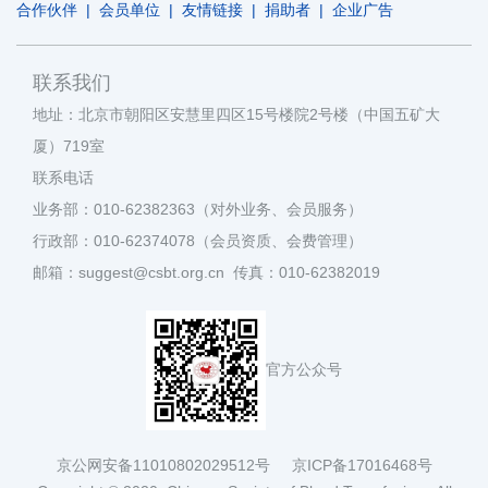
合作伙伴
|
会员单位
|
友情链接
|
捐助者
|
企业广告
联系我们
地址：北京市朝阳区安慧里四区15号楼院2号楼（中国五矿大
厦）719室
联系电话
业务部：010-62382363（对外业务、会员服务）
行政部：010-62374078（会员资质、会费管理）
邮箱：suggest@csbt.org.cn 传真：010-62382019
官方公众号
京公网安备11010802029512号
京ICP备17016468号