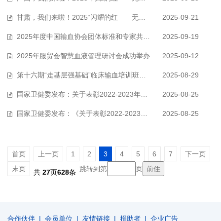
甘肃，我们来啦！2025“闪耀的红——无偿献血者优秀事迹巡讲甘肃行”系列活…
2025-09-21
2025年度中国输血协会团体标准和专家共识评审会议在甘肃兰州顺利召开
2025-09-19
2025年服贸会智慧血液管理研讨会成功举办
2025-09-12
第十六期“走基层强基础”临床输血培训班在乌鲁木齐举办
2025-08-29
国家卫健委发布：关于表彰2022-2023年度全国无偿献血表彰奖励获奖者的决定
2025-08-25
国家卫健委发布：《关于表彰2022-2023年度全国无偿献血表彰奖励获奖者的决定》…
2025-08-25
首页
上一页
1
2
3
4
5
6
7
下一页
末页
跳转到第
页
共
27
页
628
条
合作伙伴
|
会员单位
|
友情链接
|
捐助者
|
企业广告