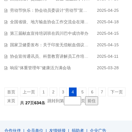
劳动节快乐：协会动员委设计“劳动节”宣传海报，感谢无私奉献！
2025-04-25
全国省级、地方输血协会工作交流会在湖北十堰召开
2025-04-18
第三届献血宣传培训班在四川巴中成功举办
2025-04-15
国家卫健委发布：关于印发无偿献血倡议书的通知
2025-04-15
协会宣传通讯员、科普教育讲解员工作培训会顺利召开
2025-04-11
响应“体重管理年”健康活力满会场
2025-03-28
首页
上一页
1
2
3
4
5
6
7
下一页
末页
跳转到第
页
共
27
页
634
条
合作伙伴
|
会员单位
|
友情链接
|
捐助者
|
企业广告