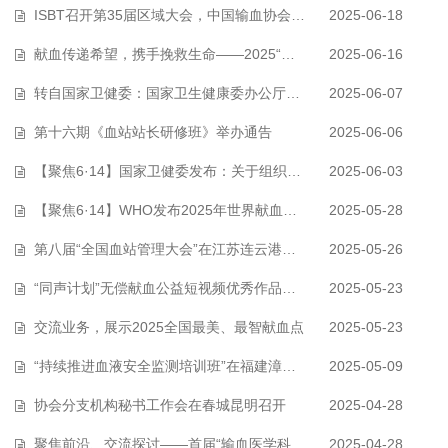
ISBT召开第35届区域大会，中国输血协会参展
2025-06-18
献血传递希望，携手挽救生命——2025“世界献血者日”公益直播活动成功举办…
2025-06-16
转自国家卫健委：国家卫生健康委办公厅关于进一步落实“血费减免一次都不跑…
2025-06-07
第十六期《血站站长研修班》举办通告
2025-06-06
【聚焦6·14】国家卫健委发布：关于组织开展2025年世界献血者日宣传活动的通知…
2025-06-03
【聚焦6·14】WHO发布2025年世界献血者日宣传海报！
2025-05-28
第八届“全国血站管理大会”在江苏连云港开幕！
2025-05-26
“同声计划”无偿献血公益短视频优秀作品揭晓
2025-05-23
交流业务，展示2025全国最美、最智献血点
2025-05-23
“持续推进血液安全监测培训班”在福建漳州举办
2025-05-09
协会分支机构秘书工作会在春城昆明召开
2025-04-28
聚焦前沿、交流探讨——首届“输血医学科研创新交流大会”成功举办
2025-04-28