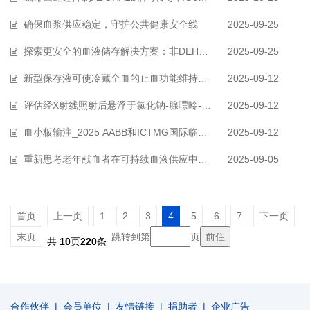
确保血浆供应稳定，守护公共健康安全线
2025-09-25
探索更安全的血液储存解决方案：非DEHP血袋系统研究进展
2025-09-25
新型保存液可使冷藏全血的止血功能维持56天
2025-09-12
评估经X射线照射后悬浮于氯化钠-腺嘌呤-葡萄糖-甘露醇添加液的冰冻解冻去甘…
2025-09-12
血小板输注_2025 AABB和ICTMG国际临床实践指南
2025-09-12
重新思考老年献血者在可持续血液供应中的作用
2025-09-05
首页
上一页
1
2
3
4
5
6
7
下一页
末页
跳转到第
页
共
10
页
220
条
合作伙伴
|
会员单位
|
友情链接
|
捐助者
|
企业广告