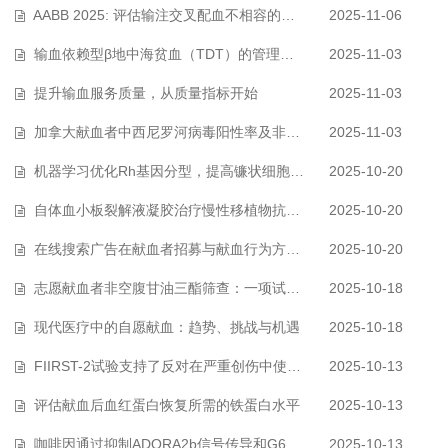
AABB 2025: 评估输注交叉配血不相容的红细胞后的临床结果
2025-11-06
输血依赖型β地中海贫血（TDT）的管理：输血指南
2025-11-03
提升输血服务质量，从质量指标开始
2025-11-03
加拿大献血者中西尼罗河病毒阳性率及非季节性筛查的有效性
2025-11-03
机器学习优化Rh基因分型，提高镰状细胞病患者输血安全
2025-10-20
自体血小板裂解液凝胶治疗慢性移植物抗宿主病口腔黏膜病变的疗效研究
2025-10-20
在线搜索广告在献血者招募与献血行为方面的有效性评估
2025-10-20
志愿献血者非空腹甘油三酯筛查：一项试点研究
2025-10-18
现代医疗中的自愿献血：趋势、挑战与机遇
2025-10-18
FIIRST-2试验支持了反对在严重创伤中使用凝血因子替代冰冻血浆的论点
2025-10-13
评估献血后血红蛋白恢复所需的铁蛋白水平
2025-10-13
咖啡因通过抑制ADORA2b信号传导和G6PD活性损害红细胞储存质量
2025-10-13