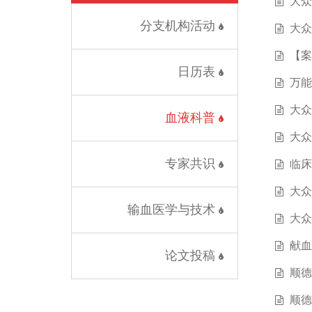
大众
分支机构活动
大众
【案
日历表
万能
大众
血液科普
大众
专家共识
临床
大众
输血医学与技术
大众
献血
论文投稿
顺德
顺德