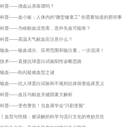
科普——滴血认亲靠谱吗？
科普——血小板：人体内的“微型修复工” 你需要知道的那些事
科普——为啥献血没危害，意外失血可能有？
科普——高温天气献血应注意什么？
输血——输血成分、应用范围和输注量，一次说清！
技术——直接抗球蛋白试验阳性诊断思路
输血——B(A)疑难血型之谜
输血——抗人球蛋白试验和不规则抗体筛查临床意义
科普——血压与献血关键因素大解析
科普——变色警告！当血液学会“川剧变脸”
丨血型与性格：被误解的科学与流行文化的奇妙共生