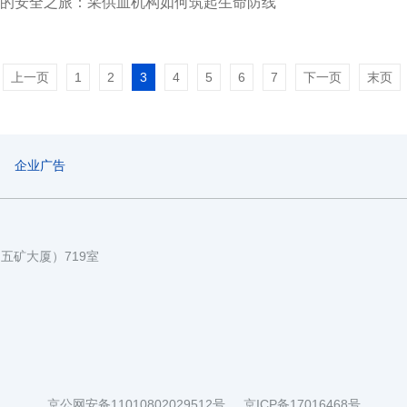
的安全之旅：采供血机构如何筑起生命防线
上一页
1
2
3
4
5
6
7
下一页
末页
企业广告
国五矿大厦）719室
京公网安备11010802029512号
京ICP备17016468号