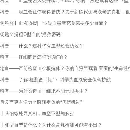
科普——血型秘密大公开!除了ABO，你的血液还藏着这些“亚型
科普——献血会让你老得更快？关于新陈代谢与衰老的真相，很
例科普】血液救援|一位失血患者究竟需要多少血液？
钥匙？揭秘O型血的“拯救密码”
科普——什么？这种稀有血型还会伪装？
科普——红细胞是怎样“洗澡”的？
输血——产前检查血小板抗体？你的血液里藏着 宝宝的“生命通行
科普——了解“检测窗口期”： 科学为血液安全保驾护航
科普——为什么造血干细胞不能无限再生？
后反而更有活力？聊聊身体的“代偿机制”
丨从细微处寻真相，血型亚型知多少
丨亚型血型是什么？为什么常规检测可能查不出？