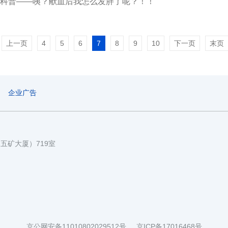
科普——咦？献血后我怎么发胖了呢？！！
上一页
4
5
6
7
8
9
10
下一页
末页
企业广告
国五矿大厦）719室
京公网安备11010802029512号
京ICP备17016468号