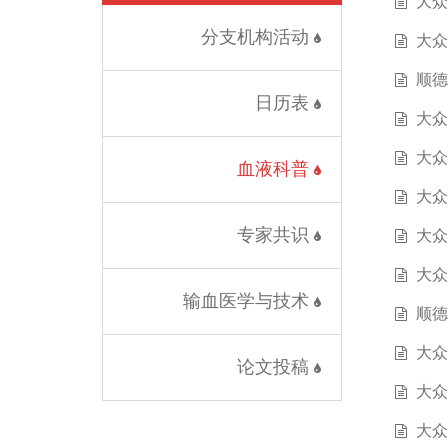
大众
分支机构活动
大众
顺德
日历表
大众
大众
血液科普
大众
专家共识
大众
大众
输血医学与技术
顺德
大众
论文投稿
大众
大众