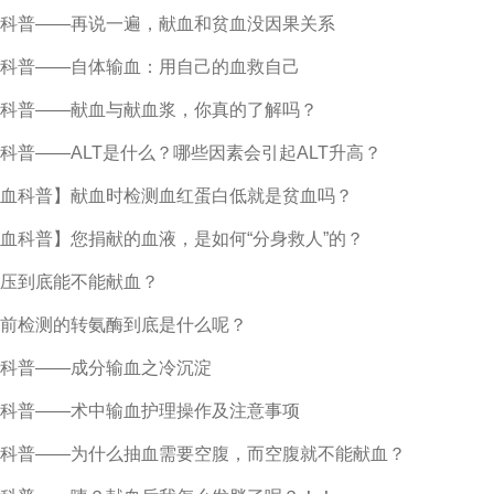
科普——再说一遍，献血和贫血没因果关系
科普——自体输血：用自己的血救自己
科普——献血与献血浆，你真的了解吗？
科普——ALT是什么？哪些因素会引起ALT升高？
血科普】献血时检测血红蛋白低就是贫血吗？
血科普】您捐献的血液，是如何“分身救人”的？
压到底能不能献血？
前检测的转氨酶到底是什么呢？
科普——成分输血之冷沉淀
科普——术中输血护理操作及注意事项
科普——为什么抽血需要空腹，而空腹就不能献血？