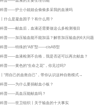
科普——血液的主要生理功能
科普——护士小姐姐会偷偷多采我的血液吗
丨什么是凝血因子？有什么用？
科普——献血后，血液还需要做这么多检测项目
科普——加压输血能不能加温？解答加压输血的6大问题
科普——特殊的“AB”型——cisAB型
科普——血液检测不合格，我是否还可以再次献血？
科普——黄色的“生命之花”，你见过吗?
丨“用自己的血救自己”，带你认识这种自救模式→
科普——为什么要捐献血小板？
科普——高血压能献血吗？
科普——世卫组织丨关于输血的十大事实