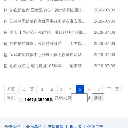
热血护生命 医者践初心｜徐州市铜山区中医院开展无偿献血活动
2026-07-03
江苏省无偿献血者优秀事迹汇演在淮安圆满落幕 ——献礼建党105周年，优秀演…
2026-07-03
南阳 ▎邓州市小杨营镇、桑庄镇联合开展无偿献血公益活动
2026-07-03
热血护航健康，公益持续续航——土右旗开展2026年度无偿献血活动
2026-07-03
宝鸡市融媒体中心开展团体无偿献血活动
2026-07-03
热血践初心 献礼建党105周年——记孝感市中心医院一名党员医务工作者的奉献…
2026-07-03
首页
上一页
1
2
3
4
5
6
7
下一页
末页
跳转到第
页
共
1467
页
35205
条
合作伙伴
|
会员单位
|
友情链接
|
捐助者
|
企业广告