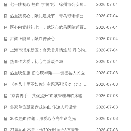
七一践初心 热血与“警”彩丨徐州市公安局云龙分局开展无偿献血公益活动
2026-07-04
热血践初心，献礼建党节：青岛琅琊镇公职人员无偿献血传大爱
2026-07-04
医心向党献礼七一，武汉市武昌医院近百名职工挽臂献血21300毫升
2026-07-04
汇聚正能量，献血传爱心
2026-07-04
上海市浦东新区：炎天暑月情难却 丹心灼灼自生辉——教育系统开展暑期无偿…
2026-07-04
热血传大爱，初心向善暖全城
2026-07-04
热血映党旗 初心庆华诞——贵德县人民医院医技党支部联合中心血库开展“迎…
2026-07-03
《春风十里不如你》主题系列活动（九）——青海职业技术大学组织开展无偿献…
2026-07-03
“京青携手、共促提升”血液管理与临床输血技术研讨会在青海玉树成功举办…
2026-07-03
多家单位凝聚赤诚热血 传递人间温情
2026-07-03
30次热血传递，用爱心点亮生命之光
2026-07-03
27年热血不息：他79次献血近3万毫升，用爱心守护生命
2026-07-03