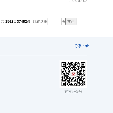
动
2026-07-02
共
1562
页
37482
条
跳转到第
页
分享：
官方公众号