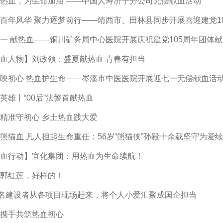
热血，为生命加油 ——中国人寿济宁分公司无偿献血活动
百年风华 聚力逐梦前行——靖西市、田林县同步开展喜迎建党1
一 献热血——铜川矿务局中心医院开展庆祝建党105周年团体
血人物】刘政领：盛夏献热血 青春有担当
映初心 热血护生命——岑溪市中医医院开展迎七一无偿献血活
英雄丨“00后”法警首献热血
精准守初心 乡土热血践大爱
熊猫血 凡人担起生命重任：56岁“熊猫侠”孙毅十余载坚守为爱
血行动】宜化集团：用热血为生命续航！
郭红莲，好样的！
6名建设者从各项目现场赶来，将个人小爱汇聚成国企担当
携手共筑热血初心