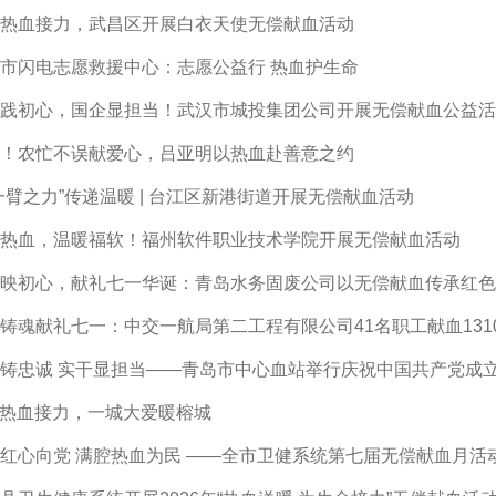
热血接力，武昌区开展白衣天使无偿献血活动
市闪电志愿救援中心：志愿公益行 热血护生命
践初心，国企显担当！武汉市城投集团公司开展无偿献血公益活
！农忙不误献爱心，吕亚明以热血赴善意之约
一臂之力”传递温暖 | 台江区新港街道开展无偿献血活动
热血，温暖福软！福州软件职业技术学院开展无偿献血活动
映初心，献礼七一华诞：青岛水务固废公司以无偿献血传承红色
铸魂献礼七一：中交一航局第二工程有限公司41名职工献血131
铸忠诚 实干显担当——青岛市中心血站举行庆祝中国共产党成立
14热血接力，一城大爱暖榕城
红心向党 满腔热血为民 ——全市卫健系统第七届无偿献血月活