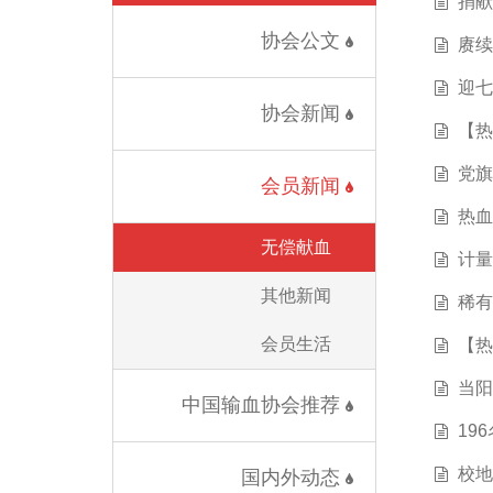
捐献
协会公文
赓续
迎七
协会新闻
【热
党旗
会员新闻
热血
无偿献血
计量
其他新闻
稀有
会员生活
【热
当阳
中国输血协会推荐
19
校地
国内外动态