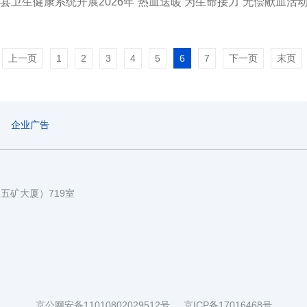
县卫生健康系统开展2026年“热血送暖 为生命接力”无偿献血活
上一页
1
2
3
4
5
6
7
下一页
末页
企业广告
国五矿大厦）719室
京公网安备11010802029512号
京ICP备17016468号