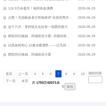
116.9万余毫升！福州热血沸腾
2026-06-29
点赞！无偿献血者王哲铭获评“全国优秀共青团员”称号
2026-06-29
这个六月，茅村镇文化站有一场爱的接力
2026-06-29
两院同日挽袖，同城双倍大爱--市眼科医院与市妇幼保健院分别开展无偿献血活…
2026-06-29
以热血铸初心 以微光暖鹿邑 ——记无偿献血与造血干细胞捐献公益践行者鹿…
2026-06-29
两院同日挽袖，同城双倍大爱
2026-06-29
跳转到第
首页
上一页
4
5
6
7
8
9
10
下一页
末页
共
1753
页
42071
条
页