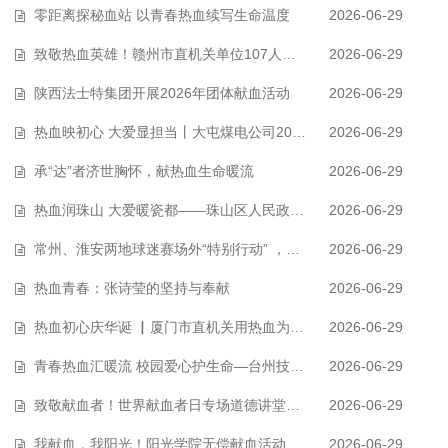
零距离探秘血站 以青春热血续写生命温度
2026-06-29
致敬热血英雄！赣州市直机关单位107人为爱接力
2026-06-29
陕西法士特集团开展2026年团体献血活动
2026-06-29
热血映初心 大爱显担当丨大屯煤电公司2026年无偿献血活动侧记
2026-06-29
承“达”者济世胸怀，献热血生命暖流
2026-06-29
热血润珠山 大爱暖瓷都——珠山区人民政府开展无偿献血活动
2026-06-29
常州、淮安两地球迷赛场外“特别行动” ，一腔热血暖人心
2026-06-29
热血青春：张诗莹的坚持与奉献
2026-06-29
热血初心庆华诞 ▏厦门市直机关用热血为生命加油
2026-06-29
青春热血汇暖流 校园爱心护生命—台州技师学院153位青年学子献血5万余毫升…
2026-06-29
致敬献血者！世界献血者日专场道德讲堂暨慈善关爱活动
2026-06-29
我献血，我阳光！阳光学院无偿献血活动圆满落幕
2026-06-29