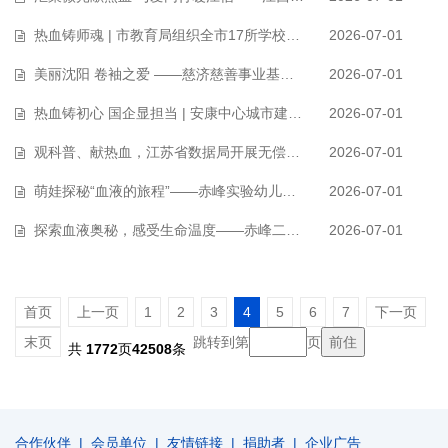
热血铸师魂 | 市教育局组织全市17所学校61名教育工作者用“一臂之力”点亮生…
2026-07-01
美丽沈阳 卷袖之爱 ——慈济慈善事业基金会开展无偿献血宣传活动
2026-07-01
热血铸初心 国企显担当 | 安康中心城市建设投资开发有限公司开展无偿献血活…
2026-07-01
观科普、献热血，江苏省数据局开展无偿献血活动
2026-07-01
萌娃探秘“血液的旅程”——赤峰实验幼儿园200名师生走进血站
2026-07-01
探索血液奥秘，感受生命温度——赤峰二中国际实验中学走进中心血站
2026-07-01
首页
上一页
1
2
3
4
5
6
7
下一页
末页
跳转到第
页
共
1772
页
42508
条
合作伙伴
|
会员单位
|
友情链接
|
捐助者
|
企业广告