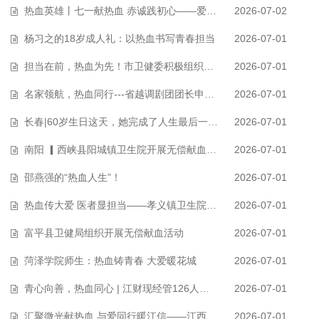
热血英雄丨七一献热血 赤诚践初心——爱心人士张建军16次献血累计6400毫升致…
2026-07-02
杨习之的18岁成人礼：以热血书写青春担当
2026-07-01
担当在前，热血为先！市卫健委积极组织开展无偿献血活动
2026-07-01
名家领航，热血同行---省越调剧团团长申小梅受聘为“河南省无偿献血公益形象…
2026-07-01
长春|60岁生日这天，她完成了人生最后一次献血！
2026-07-01
南阳 ▎西峡县阳城镇卫生院开展无偿献血公益活动
2026-07-01
邵燕强的“热血人生”！
2026-07-01
热血传大爱 医者显担当——孝义镇卫生院开展无偿献血活动
2026-07-01
富平县卫健局组织开展无偿献血活动
2026-07-01
菏泽学院师生：热血铸青春 大爱暖花城
2026-07-01
青心向善，热血同心 | 江财现经管126人成功捐献28100毫升热血
2026-07-01
汇聚微光献热血 与爱同行暖江信——江西信息应用职业技术学院组织开展无偿…
2026-07-01