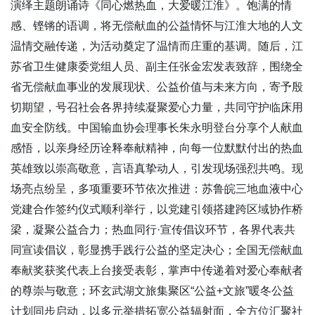
演绎主题朗诵诗《同心燃热血，大爱暖江淮》。饱满的情
感、铿锵的语调，将无偿献血的公益情怀与江淮大地的人文
温情交融传递，为活动奠定了温情而庄重的基调。随后，江
苏省卫生健康委党组人员、副主任张金宏发表致辞，围绕全
省无偿献血事业的发展现状、公益价值与未来方向，寄予殷
切期望，号召社会各界持续凝聚爱心力量，共同守护临床用
血安全防线。中国输血协会理事长朱永明登台分享个人献血
感悟，以亲身经历诠释奉献精神，向每一位默默付出的热血
英雄致以崇高敬意，言语真挚动人，引发现场强烈共鸣。现
场亮点纷呈，多项重要环节依次推进：苏鲁皖三地血液中心
党建合作签约仪式顺利举行，以党建引领搭建跨区域协作桥
梁，凝聚公益合力；热血同行
·宣传倡议环节，各界代表共
同宣读倡议，彰显携手践行公益的坚定决心；全国无偿献血
奉献奖获奖代表上台接受表彰，掌声中传递着对爱心奉献者
的尊崇与敬意；环玄武湖文旅集聚区“公益+文旅”暖冬公益
计划同步启动，以多元举措拓宽公益辐射面，全方位汇聚社