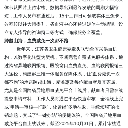
体卡从照片上传审核、数据导出到最终发放的周期大幅缩
短，工作人员审核通过后，15个工作日可领取实体三免卡，
效率较以往大幅提升。省血液中心还通过短信主动提醒、设
立专人指导的咨询窗口等方式，确保服务全覆盖。
跨越山海，血费减免一次都不跑
近年来，江苏省卫生健康委牵头联动全省采供血机
构，以数字化转型为契机，不断完善血费减免服务体系，通
过跨省异地联网报销、医院窗口血费直免、血站联网报销三
大途径，构建起三维一体服务保障体系，让“血费减免一次
都不跑”的承诺跨越山海，精准惠及每位献血者及其家属。
尤其是全国跨省异地用血减免平台上线后，献血者只需在线
提交申请材料，工作人员将通过平台快速审核，全程线上完
成“申请—审核—打款”，让曾经“多地往返、手续烦琐”的报
销难题，变成了“一键办结”的便捷体验。全国跨省异地用血
减免平台自上线以来，截至2025年10月31日，累计审核通