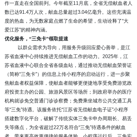
作一直走在全国前列。今年截至11月底，全省无偿献血者人
数已达91.4万人次，献血总量超过3.04亿毫升。这些充满温
度的热血，为无数家庭点燃了生命的希望，生动诠释了“大
爱江苏”的精神内涵。
优化服务，“三免卡”领取提速
以群众需求为导向，用服务升级回应爱心善举，是江
苏省血液中心持续推进无偿献血工作的动力。2025年，江
苏省血液中心联合全省各级血站，通过推动无偿献血荣誉证
（简称“三免卡”）的信息上传小程序的启动运行，进一步聚
焦献血者权益保障，使献血者能够更便捷地享受免费游览政
府投资主办的公园、旅游风景区等场所；到政府举办的医疗
机构就诊免交普通门诊诊察费；免费乘坐城市公共交通工具
等“三免”待遇。该服务依托“江苏省无偿献血电子证”小程序
搭建数字化平台，破解了传统实体三免卡申办周期长、易丢
失等痛点，为全省超过22万名符合“三免”待遇条件的献血
者，带来更高效更便捷的服务体验。小程序运行后，三免实