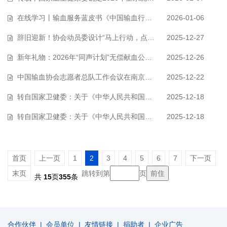
在线学习丨输血服务蓝皮书《中国输血行业发展报告（2025）》系列讲座
2026-01-06
辞旧迎新！协会动员委设计“马上行动，点亮生命”主题宣传海报，祝您新年快…
2025-12-27
新年礼物：2026年“同声计划”无偿献血公益短视频台历设计图发布！
2025-12-26
中国输血协会志愿者总队工作会议在南京召开
2025-12-22
转自国家卫健委：关于《中华人民共和国献血法（修订草案征求意见稿）》公开…
2025-12-18
转自国家卫健委：关于《中华人民共和国献血法（修订草案征求意见稿）》解读…
2025-12-18
首页
上一页
1
2
3
4
5
6
7
下一页
末页
跳转到第
页
共
15
页
355
条
合作伙伴
|
会员单位
|
友情链接
|
捐助者
|
企业广告