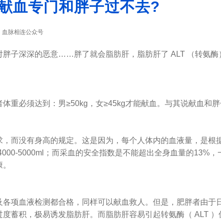
献血专门和胖子过不去?
血脉相连公众号
：
子深深的恶意……胖了就会脂肪肝，脂肪肝了 ALT （转氨酶
必须达到：男≥50kg，女≥45kg才能献血。与其说献血和
而没有身高的规定。这是因为，每个人体内的血液量，是根据
000-5000ml；而采血的安全指数是不能超出全身血量的13%，
康。
项血液检测都合格，同样可以献血救人。但是，肥胖者由于日
度蓄积，极易诱发脂肪肝。而脂肪肝容易引起转氨酶（ ALT 