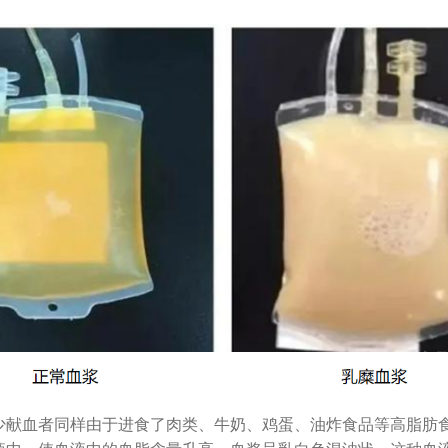
血者同样由于进食了肉类、牛奶、鸡蛋、油炸食品等高脂肪食