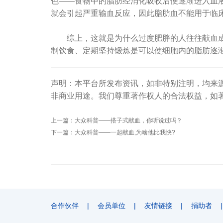
色——食物中的脂肪经消化吸收后便逐渐进入血液
就会引起严重输血反应，因此脂肪血不能用于临
综上，这就是为什么过度肥胖的人往往献血成功
制饮食、定期坚持锻炼是可以使细胞内的脂肪逐
声明：本平台所发布资讯，如非特别注明，均来
非商业用途。我们尊重著作权人的合法权益，如
上一篇：
大众科普——搭子式献血，你听说过吗？
下一篇：
大众科普——一起献血,为啥他比我快?
合作伙伴
|
会员单位
|
友情链接
|
捐助者
|