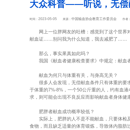
大众科普——听说，无偿
2023-05-05
中国输血协会教育工作委员会
时间：
来源：
作者
网上一位胖网友的吐槽：感觉到了这个世界对胖
献血证……别问我为什么知道，我去减肥了……
那么，事实果真如此吗？
我国《献血者健康检查要求》中规定：献血者体重
献血为何只与体重有关，与身高无关？
很多人会发现，无偿献血条件只有体重的要求，
于体重的7%-8%，一个50公斤重的人，约有血液4
求，则可能会出现不良反应而影响献血者身体健
肥胖者献血成功概率较低？
实际上，肥胖的人不是不能献血，只要体检及各
食物，而且缺乏适量的体育锻炼，导致体内脂肪过