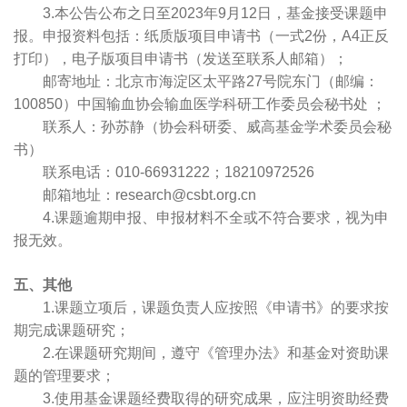
3.本公告公布之日至2023年9月12日，基金接受课题申
报。申报资料包括：纸质版
项目
申请书（一式2份，A4正反
打印），电子版
项目
申请书（发送至联系人邮箱）；
邮寄地址：北京市海淀区太平路27号院东门（邮编：
100850）中国输血协会输血医学科研工作委员会秘书处 ；
联系人：孙苏静（协会科研委、威高基金学术委员会秘
书）
联系电话：010-66931222；18210972526
邮箱地址：research@csbt.org.cn
4.课题逾期申报、申报材料不全或不符合要求，视为申
报无效。
五、其他
1.课题立项后，课题负责人应按照《申请书》的要求按
期完成课题研究；
2.在课题研究期间，遵守《管理办法》和基金对资助课
题的管理要求；
3.使用基金课题经费取得的研究成果，应注明资助经费