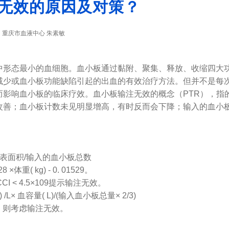
无效的原因及对策？
重庆市血液中心 朱素敏
：
形态最小的血细胞。血小板通过黏附、聚集、释放、收缩四大功
或血小板功能缺陷引起的出血的有效治疗方法。但并不是每次
而影响血小板的临床疗效。血小板输注无效的概念（PTR），指
改善；血小板计数未见明显增高，有时反而会下降；输入的血小
体表面积/输入的血小板总数
 ×体重( kg) - 0. 01529。
I < 4.5×109提示输注无效。
× 血容量( L)/(输入血小板总量× 2/3)
0%, 则考虑输注无效。