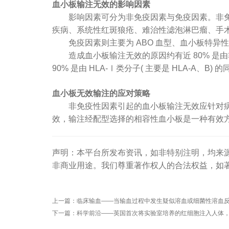
血小板输注无效的影响因素
影响因素可分为非免疫因素与免疫因素。非免疫
疾病、系统性红斑狼疮、难治性滤泡淋巴瘤、手
免疫因素则主要为 ABO 血型、血小板特异性抗原( human
造成血小板输注无效的原因约有近 80% 是由非
90% 是由 HLA-Ⅰ类分子( 主要是 HLA-A、B
血小板无效输注的应对策略
非免疫性因素引起的血小板输注无效应针对病因对症
效，输注经配型选择的相容性血小板是一种有效
声明：本平台所发布资讯，如非特别注明，均来
非商业用途。我们尊重著作权人的合法权益，如
上一篇：
临床输血——当输血过程中发生疑似溶血或细菌性溶血
下一篇：
科学前沿——英国首次将实验室培养的红细胞注入人体