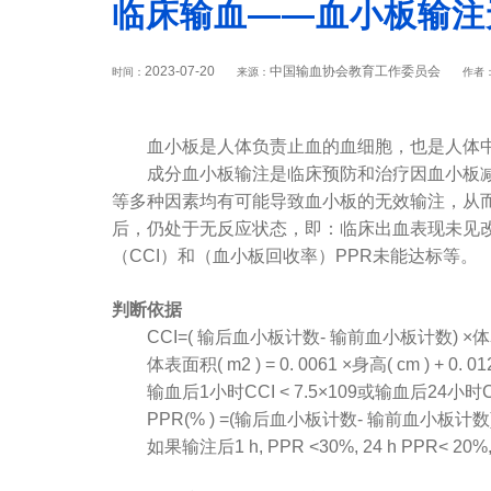
临床输血——血小板输注
2023-07-20
中国输血协会教育工作委员会
时间：
来源：
作者
血小板是人体负责止血的血细胞，也是人体中
成分血小板输注是临床预防和治疗因血小板减少
等多种因素均有可能导致血小板的无效输注，从
后，仍处于无反应状态，即：临床出血表现未见
（CCI）和（血小板回收率）PPR未能达标等。
判断依据
CCI=( 输后血小板计数- 输前血小板计数) ×
体表面积( m2 ) = 0. 0061 ×身高( cm ) + 0. 0128
输血后1小时CCI < 7.5×109或输血后24小时CC
PPR(% ) =(输后血小板计数- 输前血小板计数) /L
如果输注后1 h, PPR <30%, 24 h PPR< 2