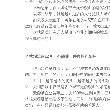
但是，我们应该细细琢磨的是，一条负面舆论会
不难想象，负面舆论带给无偿献血的是“信任缺
最坏的结果，就是越来越多的人将抵触去献血
如果没人献血了，每年在治的4.5万白血病患儿
放疗化疗进行医治，每年将会有33万产后大出血
这就是我们在无人献血下可能会面临的境况，
深入地想一想！
本就艰难的12月，不能受一件舆情的影响
作为普通献血者，我们不能左右事态发展的走
的定力，用自己的行动，给医院中的病患带去希
12月，越来越冷的街头，越来越少的街头献
话，受到影响不仅仅是各个城市无偿献血的紧急
无偿献血公益事业，从1998年走到今天，已
择很大程度是感性多于理性，同时，舆情的影响
益场，有的只是救助那些需要帮助的普通人。