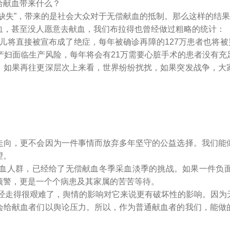
给献血带来什么？
失”，带来的是社会大众对于无偿献血的抵制。那么这样的结果
，甚至没人愿意去献血，我们布拉得也曾经做过粗略的统计：
将直接被宣布成了绝症，每年被确诊再障的127万患者也将被
产妇面临生产风险，每年将会有21万需要心脏手术的患者没有充
如果再往更深层次上来看，世界纷纷扰扰，如果突发战争，大家
向，更不会因为一件事情而放弃多年坚守的公益选择。我们能做
望。
血人群，已经给了无偿献血冬季采血淡季的挑战。如果一件负面
预警，更是一个个病患及其家属的苦苦等待。
经走得很艰难了，舆情的影响对它来说更有破坏性的影响。因为
会给献血者们以舆论压力。所以，作为普通献血者的我们，能做