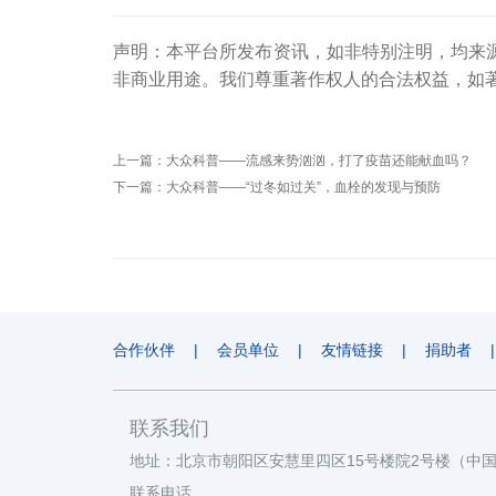
声明：本平台所发布资讯，如非特别注明，均来
非商业用途。我们尊重著作权人的合法权益，如
上一篇：
大众科普——流感来势汹汹，打了疫苗还能献血吗？
下一篇：
大众科普——“过冬如过关”，血栓的发现与预防
合作伙伴
|
会员单位
|
友情链接
|
捐助者
|
联系我们
地址：北京市朝阳区安慧里四区15号楼院2号楼（中
联系电话