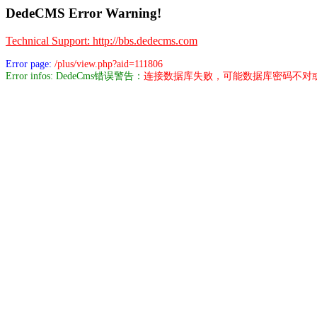
DedeCMS Error Warning!
Technical Support: http://bbs.dedecms.com
Error page:
/plus/view.php?aid=111806
Error infos: DedeCms错误警告：
连接数据库失败，可能数据库密码不对