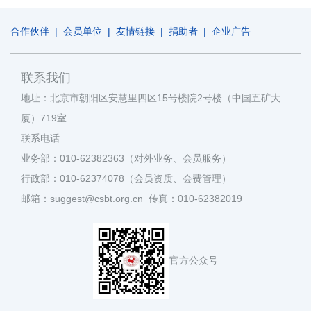
合作伙伴
|
会员单位
|
友情链接
|
捐助者
|
企业广告
联系我们
地址：北京市朝阳区安慧里四区15号楼院2号楼（中国五矿大
厦）719室
联系电话
业务部：010-62382363（对外业务、会员服务）
行政部：010-62374078（会员资质、会费管理）
邮箱：suggest@csbt.org.cn 传真：010-62382019
官方公众号