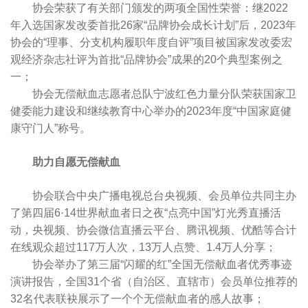
协会荣获了有关部门颁发的两项全国性荣誉：继2022
年入选国家发改委首批26家“品牌协会成长计划”后，2023年
协会的“理事、分支机构履职年度自评”项目被国家发改委宏
观经济杂志社评为首批“品牌协会”成果的20个典型案例之
一；
协会无偿献血志愿者总队宁波红色力量分队荣获国家卫
健委能力建设和继续教育中心举办的2023年度“中国家庭健
康守门人”称号。
助力自愿无偿献血
协会联合中央广播电视总台央视频、会员单位共同主办
了第四届6·14世界献血者日之夜“点亮中国”灯光秀直播活
动，央视频、协会微信直播云平台、腾讯视频、优酷等合计
在线观众超过117万人次，13万人点赞、1.4万人分享；
协会举办了第三届“闪耀的红”全国无偿献血者优秀事迹
演讲报告，全国31个省（自治区、直辖市）会员单位推荐的
32名代表联袂展示了一个个无偿献血者的感人故事；