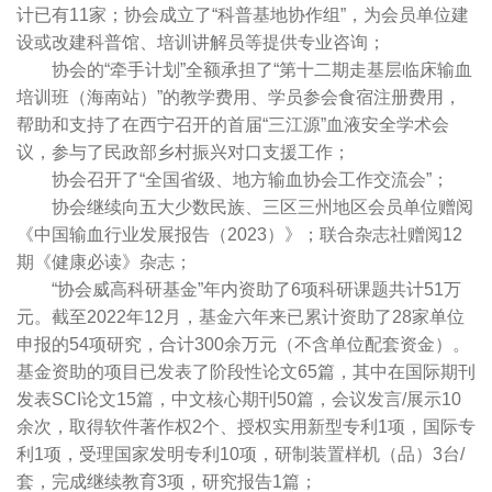
计已有11家；协会成立了“科普基地协作组”，为会员单位建
设或改建科普馆、培训讲解员等提供专业咨询；
协会的“牵手计划”全额承担了“第十二期走基层临床输血
培训班（海南站）”的教学费用、学员参会食宿注册费用，
帮助和支持了在西宁召开的首届“三江源”血液安全学术会
议，参与了民政部乡村振兴对口支援工作；
协会召开了“全国省级、地方输血协会工作交流会”；
协会继续向五大少数民族、三区三州地区会员单位赠阅
《中国输血行业发展报告（2023）》；联合杂志社赠阅12
期《健康必读》杂志；
“协会威高科研基金”年内资助了6项科研课题共计51万
元。截至2022年12月，基金六年来已累计资助了28家单位
申报的54项研究，合计300余万元（不含单位配套资金）。
基金资助的项目已发表了阶段性论文65篇，其中在国际期刊
发表SCI论文15篇，中文核心期刊50篇，会议发言/展示10
余次，取得软件著作权2个、授权实用新型专利1项，国际专
利1项，受理国家发明专利10项，研制装置样机（品）3台/
套，完成继续教育3项，研究报告1篇；