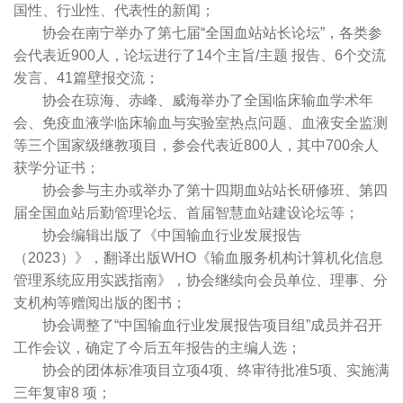
国性、行业性、代表性的新闻；
协会在南宁举办了第七届“全国血站站长论坛”，各类参
会代表近900人，论坛进行了14个主旨/主题
报告、6个交流
发言、41篇壁报交流；
协会在琼海、赤峰、威海举办了全国临床输血学术年
会、免疫血液学临床输血与实验室热点问题、血液安全监测
等三个国家级继教项目，参会代表近800人，其中700余人
获学分证书；
协会参与主办或举办了第十四期血站站长研修班、第四
届全国血站后勤管理论坛、首届智慧血站建设论坛等；
协会编辑出版了《中国输血行业发展报告
（2023）》，翻译出版WHO《输血服务机构计算机化信息
管理系统应用实践指南》，协会继续向会员单位、理事、分
支机构等赠阅出版的图书；
协会调整了“中国输血行业发展报告项目组”成员并召开
工作会议，确定了今后五年报告的主编人选；
协会的团体标准项目立项4项、终审待批准5项、实施满
三年复审8 项；