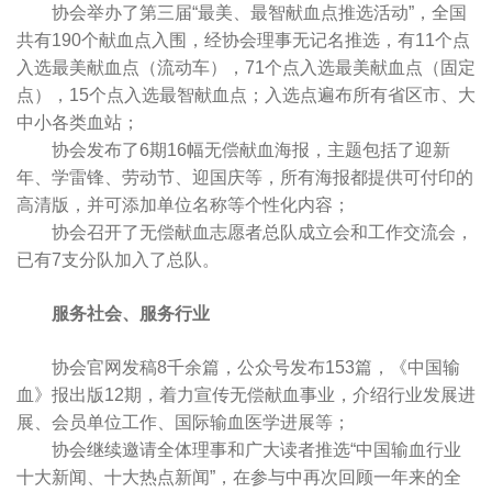
协会举办了第三届“最美、最智献血点推选活动”，全国
共有190个献血点入围，经协会理事无记名推选，有11个点
入选最美献血点（流动车），71个点入选最美献血点（固定
点），15个点入选最智献血点；入选点遍布所有省区市、大
中小各类血站；
协会发布了6期16幅无偿献血海报，主题包括了迎新
年、学雷锋、劳动节、迎国庆等，所有海报都提供可付印的
高清版，并可添加单位名称等个性化内容；
协会召开了无偿献血志愿者总队成立会和工作交流会，
已有7支分队加入了总队。
服务社会、服务行业
协会官网发稿8千余篇，公众号发布153篇，《中国输
血》报出版12期，着力宣传无偿献血事业，介绍行业发展进
展、会员单位工作、国际输血医学进展等；
协会继续邀请全体理事和广大读者推选“中国输血行业
十大新闻、十大热点新闻”，在参与中再次回顾一年来的全