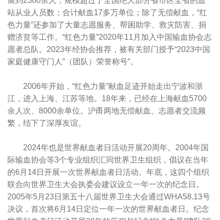
展到2300余人，规模超过了全国绝大部分省市区全省的血
站从业人员数；合计献血17多万单位；除了无偿献血，“红
色力量”还参加了大量志愿服务、帮困助学、救灾防害、捐
赠济贫等工作。“红色力量”2020年11月加入中国输血协会志
愿者总队。2023年经协会推荐，被有关部门授予“2023中国
家庭健康守门人”（团队）荣誉称号”。
2006年开始，“红色力量”献血足迹开始走出宁波和浙
江，进入上海、江苏等地。18年来，已经在上海献血5700
余人次、8000余单位。沪甬两地无偿献血、志愿者交流频
繁，结下了深厚友谊。
2024年也是世界献血者日活动开展20周年。2004年国
际输血协会等3个专业组织汇同世界卫生组织，倡议在当年
的6月14日开展一次世界献血者日活动。年底，这四个组织
联合向世界卫生大会执委会建议设立一年一次的纪念日。
2005年5月23日第五十八届世界卫生大会通过WHA58.13号
决议，首次将6月14日定位一年一次的世界献血者日。纪念