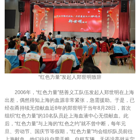
“红色力量”发起人郑世明致辞
2006年，“红色力量”慈善义工队伍发起人郑世明在上海
出差，偶然得知上海的血源非常紧张，急需援助。于是，已
经在甬持续无偿献血近8年的郑世明于当年8月28日，首次
组织“红色力量”的10名队员赴上海血液中心无偿献血。此
后，“红色力量”与上海的“红色之约”就不曾中断，每年元
旦、劳动节、国庆节等假期，“红色力量”均会组织队员前往
上海献血。他们往往自带干粮、自租车辆，天还没亮就从宁