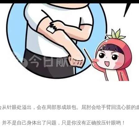
会从针眼处溢出，会在局部形成鼓包。屈肘会给手臂回流心脏的
。并不是自己身体出了问题，只是你没有正确按压针眼哟！