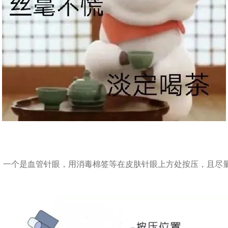
，一个是血管针眼，用消毒棉签等在皮肤针眼上方处按压，且尽