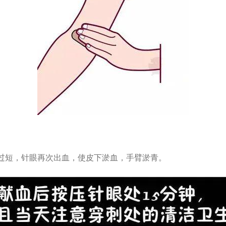
间过短，针眼再次出血，使皮下淤血，手臂淤青。