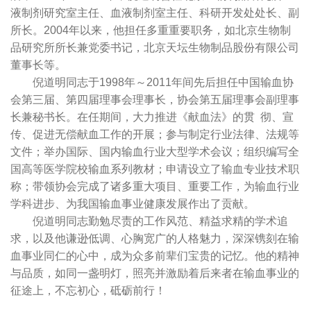
液制剂研究室主任、血液制剂室主任、科研开发处处长、副
所长。2004年以来，他担任多重重要职务，如北京生物制
品研究所所长兼党委书记，北京天坛生物制品股份有限公司
董事长等。
倪道明同志于1998年～2011年间先后担任中国输血协
会第三届、第四届理事会理事长，协会第五届理事会副理事
长兼秘书长。在任期间，大力推进《献血法》的贯 彻、宣
传、促进无偿献血工作的开展；参与制定行业法律、法规等
文件；举办国际、国内输血行业大型学术会议；组织编写全
国高等医学院校输血系列教材；申请设立了输血专业技术职
称；带领协会完成了诸多重大项目、重要工作，为输血行业
学科进步、为我国输血事业健康发展作出了贡献。
倪道明同志勤勉尽责的工作风范、精益求精的学术追
求，以及他谦逊低调、心胸宽广的人格魅力，深深镌刻在输
血事业同仁的心中，成为众多前辈们宝贵的记忆。他的精神
与品质，如同一盏明灯，照亮并激励着后来者在输血事业的
征途上，不忘初心，砥砺前行！