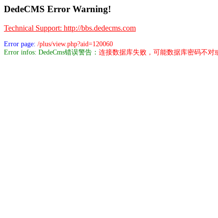
DedeCMS Error Warning!
Technical Support: http://bbs.dedecms.com
Error page:
/plus/view.php?aid=120060
Error infos: DedeCms错误警告：
连接数据库失败，可能数据库密码不对