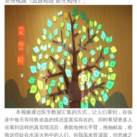
宣传视频《血脉相连 薪火相传》。
本视频通过医学数据汇集的方式，让人们看到，在临
床中每天等待救命血的情况是真实存在的。同时希望更多人
在看到这样的真实情况后，勇敢地伸出手臂，挽袖献血，救
救这些处在水深火热中的人们。你我虽未曾谋面，但危难之