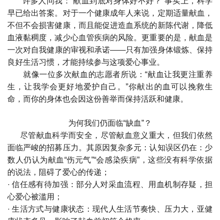
许多人问我：“献血到底对身体好不好？”事实上，科学
早已给出答案。对于一个健康成年人来说，定期适量献血，
不但不会损害健康，而且能促进造血系统的新陈代谢，降低
血液黏稠度，减少心血管疾病的风险。更重要的是，献血是
一次对自我健康的审视和承诺——只有加强身体锻炼、保持
良好生活习惯，才能持续参与这项爱心事业。
就像一位多次献血的志愿者所说：“献血让我更注重养
生，让我学会更好地爱护自己。”你献出的血可以挽救生
命，而你的身体也会因这份善举而保持活跃和健康。
为何我们仍面临“缺血”？
尽管献血科学而安全，尽管献血意义重大，但我们依然
面临严峻的招募压力。其原因复杂多元：
认知误区仍在：少
数人仍认为献血“伤元气”“会感染疾病”，这些没有科学依据
的说法，阻碍了爱心的传递；
· 信任感有待加强：部分人对采血流程、用血机制存疑，担
心爱心被滥用；
· 生活方式与健康状态：现代人生活节奏快、压力大，亚健