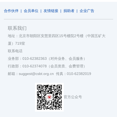
合作伙伴
|
会员单位
|
友情链接
|
捐助者
|
企业广告
联系我们
地址：北京市朝阳区安慧里四区15号楼院2号楼（中国五矿大
厦）719室
联系电话
业务部：010-62382363（对外业务、会员服务）
行政部：010-62374078（会员资质、会费管理）
邮箱：suggest@csbt.org.cn 传真：010-62382019
官方公众号