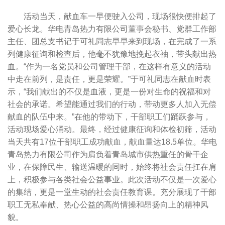
活动当天，献血车一早便驶入公司，现场很快便排起了
爱心长龙。华电青岛热力有限公司董事会秘书、党群工作部
主任、团总支书记于可礼同志早早来到现场，在完成了一系
列健康征询和检查后，他毫不犹豫地挽起衣袖，带头献出热
血。“作为一名党员和公司管理干部，在这样有意义的活动
中走在前列，是责任，更是荣耀。”于可礼同志在献血时表
示，“我们献出的不仅是血液，更是一份对生命的祝福和对
社会的承诺。希望能通过我们的行动，带动更多人加入无偿
献血的队伍中来。”在他的带动下，干部职工们踊跃参与，
活动现场爱心涌动。最终，经过健康征询和体检初筛，活动
当天共有17位干部职工成功献血，献血量达18.5单位。华电
青岛热力有限公司作为肩负着青岛城市供热重任的骨干企
业，在保障民生、输送温暖的同时，始终将社会责任扛在肩
上，积极参与各类社会公益事业。此次活动不仅是一次爱心
的集结，更是一堂生动的社会责任教育课。充分展现了干部
职工无私奉献、热心公益的高尚情操和昂扬向上的精神风
貌。