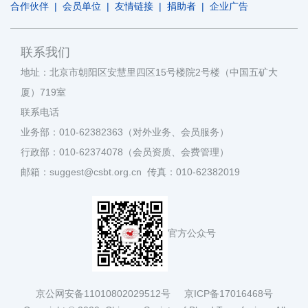
合作伙伴
|
会员单位
|
友情链接
|
捐助者
|
企业广告
联系我们
地址：北京市朝阳区安慧里四区15号楼院2号楼（中国五矿大
厦）719室
联系电话
业务部：010-62382363（对外业务、会员服务）
行政部：010-62374078（会员资质、会费管理）
邮箱：suggest@csbt.org.cn 传真：010-62382019
官方公众号
京公网安备11010802029512号
京ICP备17016468号