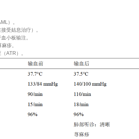
ML）。
在接受姑息治疗）。
行血小板输注。
荨麻疹。
（ATR）。