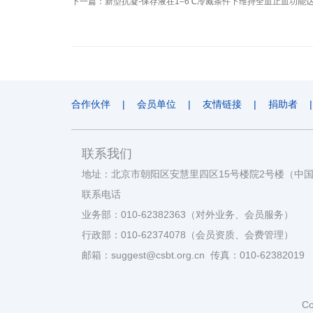
下一篇：
新型抗凝-保存液在1–6℃冷藏条件下维持全血止血功能达
合作伙伴
|
会员单位
|
友情链接
|
捐助者
|
联系我们
地址：北京市朝阳区安慧里四区15号楼院2号楼（中
联系电话
业务部：010-62382363（对外业务、会员服务）
行政部：010-62374078（会员资质、会费管理）
邮箱：suggest@csbt.org.cn 传真：010-62382019
Co