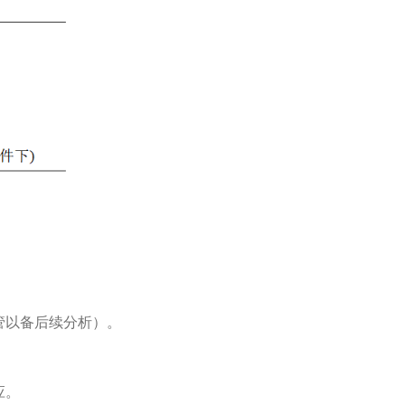
管以备后续分析）。
应。