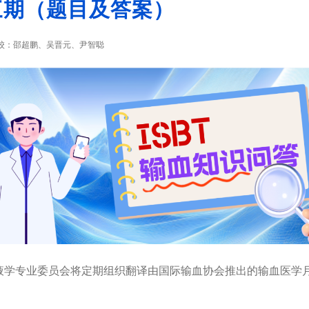
三期（题目及答案）
审校：邵超鹏、吴晋元、尹智聪
专业委员会将定期组织翻译由国际输血协会推出的输血医学月