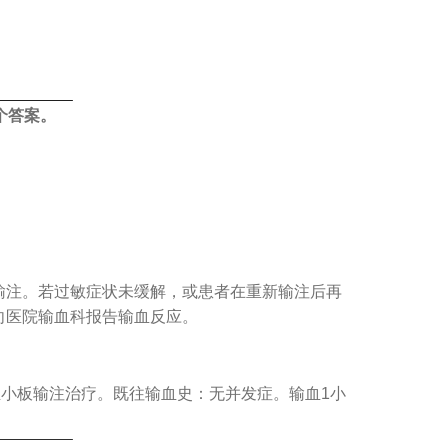
个答案。
输注。若过敏症状未缓解，或患者在重新输注后再
向医院输血科报告输血反应。
施血小板输注治疗。既往输血史：无并发症。输血1小