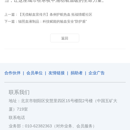
当，让这座城市在寒夜中涌动着温暖的生命力量。
上一篇：
【无偿献血宣传月】条例护航热血 拓福情暖社区
下一篇：
辐照血液制品：科技赋能的输血安全“防护盾”
返回
合作伙伴
|
会员单位
|
友情链接
|
捐助者
|
企业广告
联系我们
地址：北京市朝阳区安慧里四区15号楼院2号楼（中国五矿大
厦）719室
联系电话
业务部：010-62382363（对外业务、会员服务）