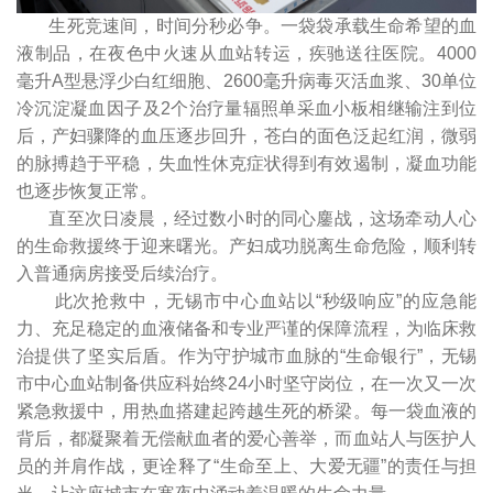
生死竞速间，时间分秒必争。一袋袋承载生命希望的血
液制品，在夜色中火速从血站转运，疾驰送往医院。4000
毫升A型悬浮少白红细胞、2600毫升病毒灭活血浆、30单位
冷沉淀凝血因子及2个治疗量辐照单采血小板相继输注到位
后，产妇骤降的血压逐步回升，苍白的面色泛起红润，微弱
的脉搏趋于平稳，失血性休克症状得到有效遏制，凝血功能
也逐步恢复正常。
直至次日凌晨，经过数小时的同心鏖战，这场牵动人心
的生命救援终于迎来曙光。产妇成功脱离生命危险，顺利转
入普通病房接受后续治疗。
此次抢救中，无锡市中心血站以“秒级响应”的应急能
力、充足稳定的血液储备和专业严谨的保障流程，为临床救
治提供了坚实后盾。作为守护城市血脉的“生命银行”，无锡
市中心血站制备供应科始终24小时坚守岗位，在一次又一次
紧急救援中，用热血搭建起跨越生死的桥梁。每一袋血液的
背后，都凝聚着无偿献血者的爱心善举，而血站人与医护人
员的并肩作战，更诠释了“生命至上、大爱无疆”的责任与担