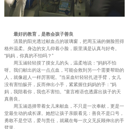
最好的教育，是教会孩子善良
清晨的阳光透过献血点的玻璃窗，把周玉涵的侧脸照得
格外温柔。身边的女儿仰着小脸，眼里满是认真与好奇。
“妈妈，你真的不怕吗？”
周玉涵轻轻摸了摸女儿的头，温柔地说：“妈妈不怕
呀。我们献出的这一点点血，可能会救到另一个需要帮助的
人，就像超人一样厉害呢。”当采血针轻轻扎进手臂，女儿
没有害怕躲开，反而伸出小手，紧紧握住妈妈的手：“妈
妈，我陪着你，我也不害怕。”童言稚语也透露出孩子的天
真善良。
周玉涵选择带着女儿来献血，不只是一次奉献，更是一
堂最生动的成长课。她想让孩子亲眼看见：善良不是口号，
勇敢不是空话，爱与责任，就藏在每一次义无反顾伸出的手
臂里。