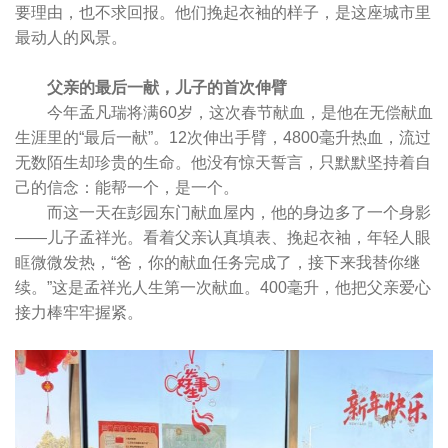
要理由，也不求回报。他们挽起衣袖的样子，是这座城市里
最动人的风景。
父亲的最后一献，儿子的首次伸臂
今年孟凡瑞将满60岁，这次春节献血，是他在无偿献血
生涯里的“最后一献”。12次伸出手臂，4800毫升热血，流过
无数陌生却珍贵的生命。他没有惊天誓言，只默默坚持着自
己的信念：能帮一个，是一个。
而这一天在彭园东门献血屋内，他的身边多了一个身影
——儿子孟祥光。看着父亲认真填表、挽起衣袖，年轻人眼
眶微微发热，“爸，你的献血任务完成了，接下来我替你继
续。”这是孟祥光人生第一次献血。400毫升，他把父亲爱心
接力棒牢牢握紧。