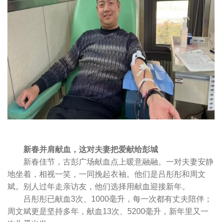
新春并肩献血，这对夫妻把爱献给彭城
新春佳节，古彭广场献血点上暖意融融。一对夫妻安静
地坐着，相视一笑，一同挽起衣袖。他们是吕彤彤和周文
斌。别人过年走亲访友，他们选择用献血迎接新年。
吕彤彤已献血3次、1000毫升，每一次都有丈夫陪伴；
周文斌更是坚持多年，献血13次、5200毫升，新年里又一