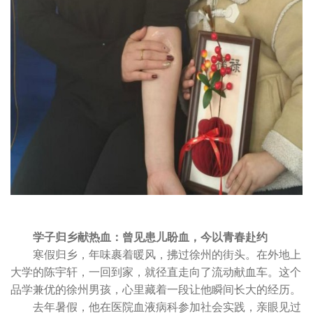
学子归乡献热血：曾见患儿盼血，今以青春赴约
寒假归乡，年味裹着暖风，拂过徐州的街头。在外地上
大学的陈宇轩，一回到家，就径直走向了流动献血车。这个
品学兼优的徐州男孩，心里藏着一段让他瞬间长大的经历。
去年暑假，他在医院血液病科参加社会实践，亲眼见过