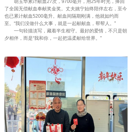
胡玉华累计献血27次，9700毫升，用25年时光，捧回
了全国无偿献血奉献奖金奖。丈夫姚宁始终陪伴左右，至今
也已累计献血5200毫升。献血间隔期刚满，他就如约而
至。“我们没做什么大事，就是一起献献血，帮帮人。”
一句轻描淡写，藏着半生相守。最好的爱情，不只是朝
夕相伴，而是“我和你，一起把温柔献给世界。”