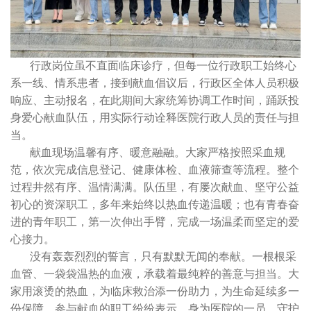
行政岗位虽不直面临床诊疗，但每一位行政职工始终心
系一线、情系患者，接到献血倡议后，行政区全体人员积极
响应、主动报名，在此期间大家统筹协调工作时间，踊跃投
身爱心献血队伍，用实际行动诠释医院行政人员的责任与担
当。
献血现场温馨有序、暖意融融。大家严格按照采血规
范，依次完成信息登记、健康体检、血液筛查等流程。整个
过程井然有序、温情满满。队伍里，有屡次献血、坚守公益
初心的资深职工，多年来始终以热血传递温暖；也有青春奋
进的青年职工，第一次伸出手臂，完成一场温柔而坚定的爱
心接力。
没有轰轰烈烈的誓言，只有默默无闻的奉献。一根根采
血管、一袋袋温热的血液，承载着最纯粹的善意与担当。大
家用滚烫的热血，为临床救治添一份助力，为生命延续多一
份保障。参与献血的职工纷纷表示，身为医院的一员，守护