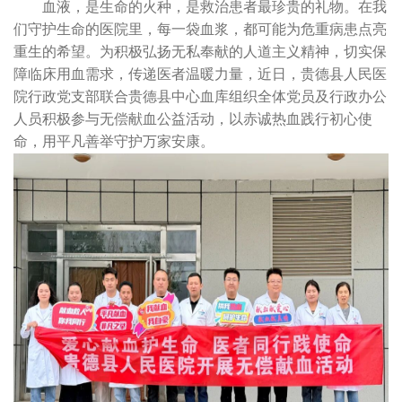
血液，是生命的火种，是救治患者最珍贵的礼物。在我
们守护生命的医院里，每一袋血浆，都可能为危重病患点亮
重生的希望。为积极弘扬无私奉献的人道主义精神，切实保
障临床用血需求，传递医者温暖力量，近日，贵德县人民医
院行政党支部联合贵德县中心血库组织全体党员及行政办公
人员积极参与无偿献血公益活动，以赤诚热血践行初心使
命，用平凡善举守护万家安康。