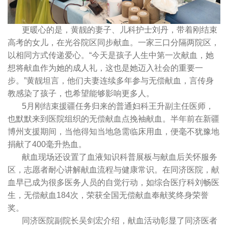
更暖心的是，黄靓的妻子、儿科护士刘丹，带着刚结束
高考的女儿，在光谷院区同步献血。一家三口分隔两院区，
以相同方式传递爱心。“今天是孩子人生中第一次献血，她
想将献血作为她的成人礼，这也是她迈入社会的重要一
步。”黄靓坦言，他们夫妻连续多年参与无偿献血，言传身
教感染了孩子，也希望能够影响更多人。
5月刚结束援疆任务归来的普通妇科王升副主任医师，
也默默来到医院组织的无偿献血点挽袖献血。半年前在新疆
博州支援期间，当他得知当地急需临床用血，便毫不犹豫地
捐献了400毫升热血。
献血现场还设置了血液知识科普展板与献血后关怀服务
区，志愿者耐心讲解献血流程与健康常识。在同济医院，献
血早已成为很多医务人员的自觉行动，如综合医疗科刘畅医
生，无偿献血184次，荣获全国无偿献血奉献奖终身荣誉
奖。
同济医院副院长吴剑宏介绍，献血活动彰显了同济医者