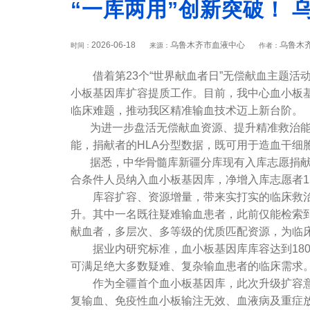
“一库两用”创新突破！
2026-06-18
乌鲁木齐市血液中心
乌鲁木
时间：
来源：
作者：
借着第23个“世界献血者日”无偿献血主题活动
小板基因库扩容提质工作。目前，我中心血小板基
临床难题，推动我区精准输血技术迈上新台阶。
为进一步盘活无偿献血资源、提升精准救治能力
能，捐献者的HLA分型数据，既可用于造血干
据悉，中华骨髓库新疆分库现有入库志愿捐献者4
合条件人员纳入血小板基因库，净增入库志愿者1
库容扩容、资源增量，带来实打实的临床救治成
升。其中一名既往疑难输血患者，此前仅能检索到
献血者，多层次、多等级的优质匹配资源，为临
据业内研究标准，血小板基因库库容达到1800
可满足绝大多数疑难、复杂输血患者的临床需求
作为全疆首个血小板基因库，此次升级扩容意义
复输血、免疫性血小板输注无效、血液病及重症