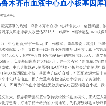
 乌鲁木齐市血液中心血小板基因库
齐市血液中心
圆满落幕的热潮，乌鲁木齐市血液中心精准发力、创新赋能，依
因库入库志愿者人数已达2218人，临床HLA精准配型血小板
，中心创新推行“一库两用”工作模式。简单来说，就是让中华
细胞移植配型，也可直接用于临床血小板精准配型检索，真正实现
4651人，其中符合血小板捐献条件的志愿者1655人。通过
568人，实现基因库库容大幅跃升，进一步夯实了新疆精准输血
效。中心选取既往5例需要HLA配型血小板的疑难病例进行回
1例BX级适配血小板；基因库升级扩容后，可匹配资源大幅丰富，
床个体化精准输血、提升危重患者救治成功率提供了坚实保障。
人，即可为80%血小板输注无效患者成功匹配相容血小板。我中
。
重大。标志着新疆彻底告别传统经验式输血模式，正式迈入基
放化疗患者，打通了精准救治的关键通道，为临床疑难输血诊疗