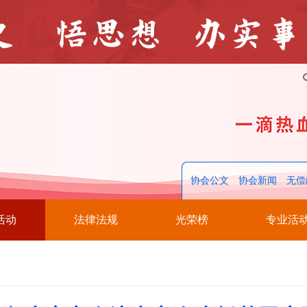
协会公文
协会新闻
无偿
活动
法律法规
光荣榜
专业活