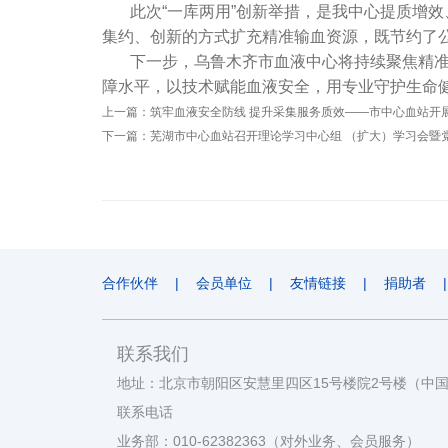
此次“一库两用”创新举措，是我中心提质增效
集约、创新的方式扩充精准输血资源，既节约了
下一步，乌鲁木齐市血液中心将持续聚焦精准输
障水平，以技术赋能血液安全，用专业守护生命
上一篇：
筑牢血液安全防线 提升采集服务质效——市中心血站开
下一篇：
芜湖市中心血站召开理论学习中心组 （扩大）学习会暨
合作伙伴
|
会员单位
|
友情链接
|
捐助者
|
联系我们
地址：北京市朝阳区安慧里四区15号楼院2号楼（中
联系电话
业务部：010-62382363（对外业务、会员服务）