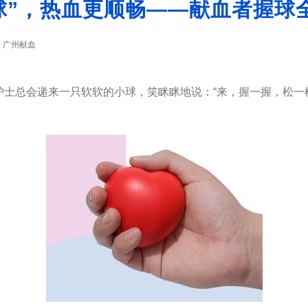
球”，热血更顺畅——献血者握球
广州献血
：
总会递来一只软软的小球，笑眯眯地说：“来，握一握，松一松！