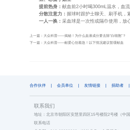
提前热身：
献血前2小时喝300mL温水，血
分散注意力：
握球时跟护士聊天、刷手机，
一人一换：
采血球是一次性或隔巾使用，放
上一篇：
大众科普——揭秘！为什么血液成分要去除“白细胞”？
下一篇：
大众科普——献爱心别着急！以下情况建议暂缓献血
合作伙伴
|
会员单位
|
友情链接
|
捐助者
|
联系我们
地址：北京市朝阳区安慧里四区15号楼院2号楼（中
联系电话