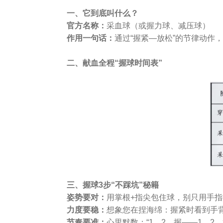
一、
它到底叫什么？
官方名称：
采血球（或握力球、减压球）
作用一句话：
通过“握紧—放松”的节律动作
二、献血全程“握球时间表”
三、
握球3步
“
不踩坑
”
秘籍
姿势要对
：
用掌根+指尖包住球，别只用手指
力度要稳
：
想象您在捏海绵：握紧时看到手背
节奏要准
：
心里默数：“1、2，握——1、2