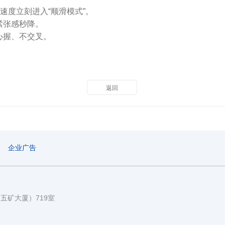
流速度立刻进入“顺滑模式”。
紧张感秒降。
心握、不交叉。
返回
企业广告
国五矿大厦）719室