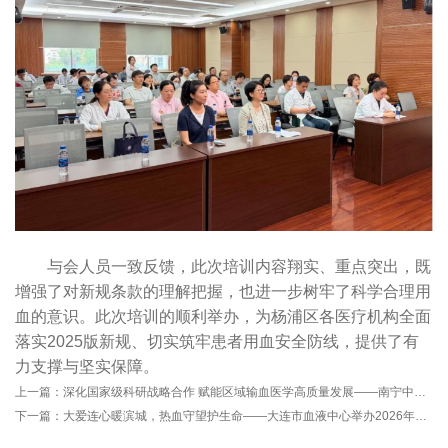
与会人员一致反馈，此次培训内容翔实、重点突出，既
增强了对新规条款的理解把握，也进一步树牢了科学合理用
血的意识。此次培训的顺利举办，为杨浦区各医疗机构全面
落实2025版新规、切实筑牢患者用血安全防线，提供了有
力支撑与坚实保障。
上一篇：
深化国家级科研战略合作 赋能区域输血医学高质量发展——南宁中心血站与中国医学科学院输血研究所签署两项合作协议
下一篇：
大爱连心暖滨城，热血守望护生命——大连市血液中心举办2026年世界献血者日主题宣传活动