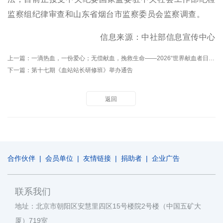
监察组纪律审查和山东省烟台市监察委员会监察调查。
信息来源：中社部信息宣传中心
上一篇：
一滴热血，一份爱心；无偿献血，挽救生命——2026“世界献血者日”公益直播活动成功举办
下一篇：
第十七期《血站站长研修班》举办通告
返回
合作伙伴
|
会员单位
|
友情链接
|
捐助者
|
企业广告
联系我们
地址：北京市朝阳区安慧里四区15号楼院2号楼（中国五矿大
厦）719室