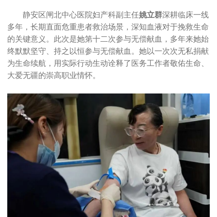
静安区闸北中心医院妇产科副主任
姚立群
深耕临床一线
多年，长期直面危重患者救治场景，深知血液对于挽救生命
的关键意义。此次是她第十二次参与无偿献血，多年来她始
终默默坚守、持之以恒参与无偿献血。她以一次次无私捐献
为生命续航，用实际行动生动诠释了医务工作者敬佑生命、
大爱无疆的崇高职业情怀。