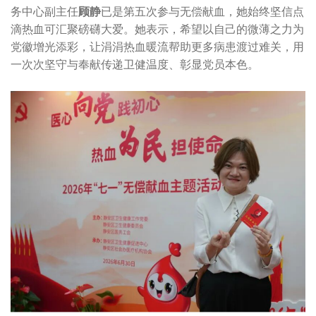
务中心副主任
顾静
已是第五次参与无偿献血，她始终坚信点
滴热血可汇聚磅礴大爱。她表示，希望以自己的微薄之力为
党徽增光添彩，让涓涓热血暖流帮助更多病患渡过难关，用
一次次坚守与奉献传递卫健温度、彰显党员本色。