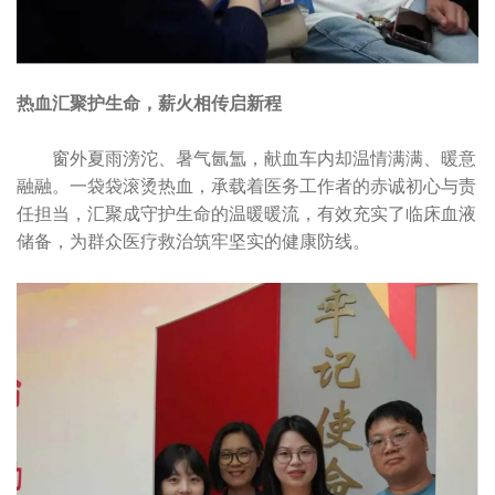
热血汇聚护生命，薪火相传启新程
窗外夏雨滂沱、暑气氤氲，献血车内却温情满满、暖意
融融。一袋袋滚烫热血，承载着医务工作者的赤诚初心与责
任担当，汇聚成守护生命的温暖暖流，有效充实了临床血液
储备，为群众医疗救治筑牢坚实的健康防线。