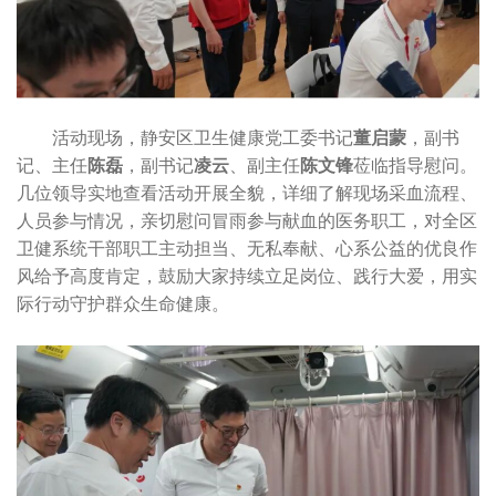
活动现场，静安区卫生健康党工委书记
董启蒙
，副书
记、主任
陈磊
，副书记
凌云
、副主任
陈文锋
莅临指导慰问。
几位领导实地查看活动开展全貌，详细了解现场采血流程、
人员参与情况，亲切慰问冒雨参与献血的医务职工，对全区
卫健系统干部职工主动担当、无私奉献、心系公益的优良作
风给予高度肯定，鼓励大家持续立足岗位、践行大爱，用实
际行动守护群众生命健康。