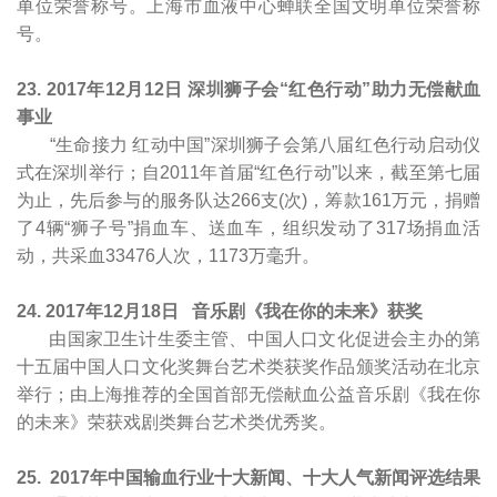
单位荣誉称号。上海市血液中心蝉联全国文明单位荣誉称
号。
23. 2017
年12月12日 深圳狮子会“红色行动”助力无偿献血
事业
“生命接力 红动中国”深圳狮子会第八届红色行动启动仪
式在深圳举行；自2011年首届“红色行动”以来，截至第七届
为止，先后参与的服务队达266支(次)，筹款161万元，捐赠
了4辆“狮子号”捐血车、送血车，组织发动了317场捐血活
动，共采血33476人次，1173万毫升。
24. 2017
年12月18日 音乐剧《我在你的未来》获奖
由国家卫生计生委主管、中国人口文化促进会主办的第
十五届中国人口文化奖舞台艺术类获奖作品颁奖活动在北京
举行；由上海推荐的全国首部无偿献血公益音乐剧《我在你
的未来》荣获戏剧类舞台艺术类优秀奖。
25. 2017
年中国输血行业十大新闻、十大人气新闻评选结果