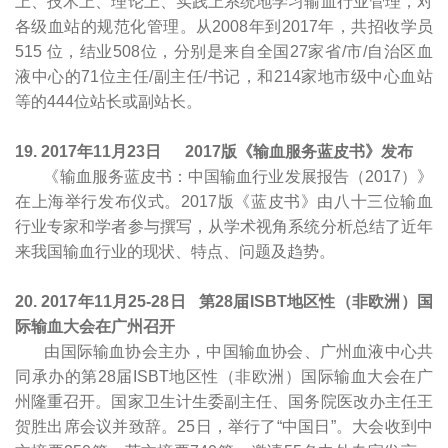
上、技术上、理论上、实践上系统地学习输血行业管理，对
各级血站的规范化管理。从2008年到2017年，共招收学员
515 位，结业508位，分别是来自全国27家省/市/自治区血
液中心的71位主任/副主任/书记，和214家地市级中心血站
等的444位站长或副站长。
19.
2
017
年11月23日 2017版
《输血服务蓝皮书》发布
《输血服务蓝皮书：中国输血行业发展报告（2017）》
在上海举行发布仪式。2017版《蓝皮书》由八十三位输血
行业专家和学者参与撰写，从学术视角系统分析总结了近年
来我国输血行业的现状、特点、问题及趋势。
20. 2017
年11月25-28日
第28届ISBT地区性（非欧洲）国
际输血大会在广州召开
由国际输血协会主办，中国输血协会、广州血液中心共
同承办的第28届ISBT地区性（非欧洲）国际输血大会在广
州隆重召开。国家卫生计生委副主任、国务院医改办主任王
贺胜出席会议并致辞。25日，举行了“中国日”。大会收到中