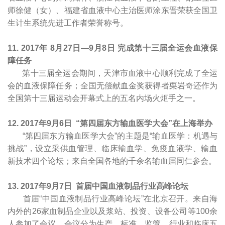
师徐健（女）、福建省血液中心主治医师涂东晋荣获全国卫
生计生系统先进工作者荣誉称号。
11
. 2017
年 8月27日—9月8日 完成第十三届全运会血液保
障任务
第十三届全运会期间，天津市血液中心顺利完成了全运
会的血液保障任务；全国无偿献血金奖获得者栗岩奇还作为
全国第十三届运动会开幕式上的五名内场火炬手之一。
12. 2017
年9月6日
“第四届东方输血医学大会”在上海举办
“第四届东方输血医学大会”的主题是“输血医学：机遇与
挑战”，设立采供血管理、临床输血学、免疫血液学、输血
新技术四个论坛；来自全国各地的千余名输血届同仁参会。
13. 2017
年9月7日 首届中国血液制品行业高峰论坛
首届“中国血液制品行业高峰论坛”在北京召开。来自海
内外的26家血制品企业以及浆站、投资、设备公司等100余
人参加了会议。会议分为生产、标准、监管、行业和临床五