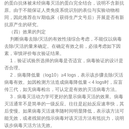
的蛋白抗体被未经病毒灭活的蛋白完全结合，说明不含新抗
原。由于不能保证人类免疫系统识别的表位与实验动物相
同，因此推荐在Ⅳ期临床（获得生产文号后）开展是否有新
抗原产生的研究。
（四）效果的判定
判断病毒去除/灭活的有效性须综合考虑，不能仅以病毒
去除/灭活的量来确定。在确定有效之前，必须考虑如下因
素，审慎评价每次验证结果。
1．验证试验所选择的病毒是否适宜，病毒验证的设计是
否合理。
2．病毒降低量（log10）≥4 logs，表示该步骤去除/灭活
病毒有效。如因检测方法造成病毒降低量＜4 logs时，应盲
传三代，如无病毒检出，可认定是有效的灭活病毒方法。
3．病毒灭活动力学可更好的显示病毒灭活的效果。病毒
灭活通常不是简单的一级反应。往往是起始反应速率快，其
后变慢。如果病毒灭活速率随时间明显降低，表示该方法可
能无效，或者残留的指示病毒对该灭活方法有抵抗力，说明
该步病毒灭活方法无效。