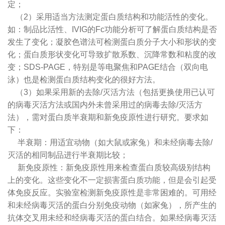
定；
（2）采用适当方法测定蛋白质结构和功能活性的变化。
如：制品比活性、IVIG的Fc功能分析可了解蛋白质结构是否
发生了变化；凝胶色谱法可检测蛋白质分子大小和形状的变
化；蛋白质形状变化可导致扩散系数、沉降常数和粘度的改
变；SDS-PAGE，特别是等电聚焦和PAGE结合（双向电
泳）也是检测蛋白质结构变化的很好方法。
（3）如果采用新的去除/灭活方法（包括更换使用已认可
的病毒灭活方法或国内外未曾采用过的病毒去除/灭活方
法），需对蛋白质半衰期和新免疫原性进行研究。要求如
下：
半衰期：用适宜动物（如大鼠或家兔）和未经病毒去除/
灭活的相同制品进行半衰期比较；
新免疫原性：新免疫原性用来检查蛋白质较高级别结构
上的变化。这些变化不一定损害蛋白质功能，但是会引起受
体免疫反应。实验室检测新免疫原性是非常困难的。可用经
和未经病毒灭活的蛋白分别免疫动物（如家兔），所产生的
抗体交叉用未经和经病毒灭活的蛋白结合。如果经病毒灭活