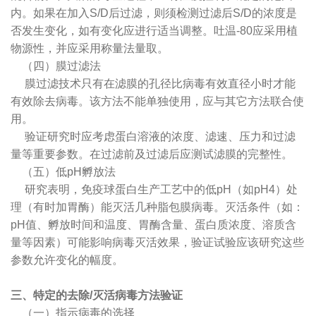
内。如果在加入S/D后过滤，则须检测过滤后S/D的浓度是
否发生变化，如有变化应进行适当调整。吐温-80应采用植
物源性，并应采用称量法量取。
（四）膜过滤法
膜过滤技术只有在滤膜的孔径比病毒有效直径小时才能
有效除去病毒。该方法不能单独使用，应与其它方法联合使
用。
验证研究时应考虑蛋白溶液的浓度、滤速、压力和过滤
量等重要参数。在过滤前及过滤后应测试滤膜的完整性。
（五）低pH孵放法
研究表明，免疫球蛋白生产工艺中的低pH（如pH4）处
理（有时加胃酶）能灭活几种脂包膜病毒。灭活条件（如：
pH值、孵放时间和温度、胃酶含量、蛋白质浓度、溶质含
量等因素）可能影响病毒灭活效果，验证试验应该研究这些
参数允许变化的幅度。
三、特定的去除/灭活病毒方法验证
（一）指示病毒的选择