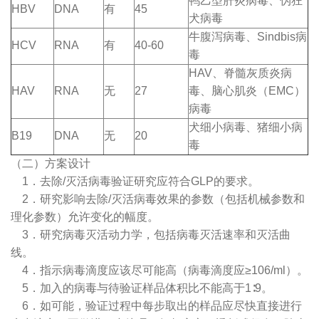
鸭乙型肝炎病毒、伪狂
HBV
DNA
有
45
犬病毒
牛腹泻病毒、Sindbis病
HCV
RNA
有
40-60
毒
HAV、脊髓灰质炎病
HAV
RNA
无
27
毒、脑心肌炎（EMC）
病毒
犬细小病毒、猪细小病
B19
DNA
无
20
毒
（二）方案设计
1．去除/灭活病毒验证研究应符合GLP的要求。
2．研究影响去除/灭活病毒效果的参数（包括机械参数和
理化参数）允许变化的幅度。
3．研究病毒灭活动力学，包括病毒灭活速率和灭活曲
线。
4．指示病毒滴度应该尽可能高（病毒滴度应≥106/ml）。
5．加入的病毒与待验证样品体积比不能高于1∶9。
6．如可能，验证过程中每步取出的样品应尽快直接进行