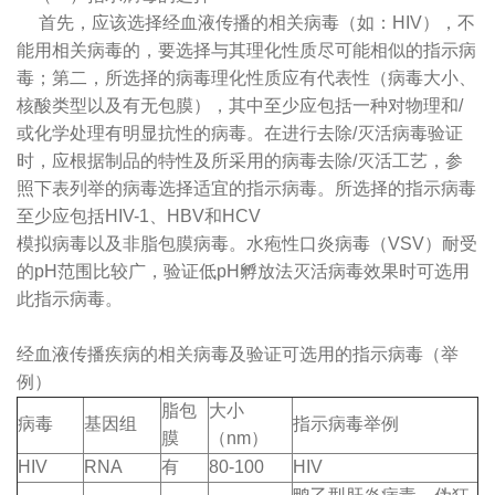
首先，应该选择经血液传播的相关病毒（如：HIV），不
能用相关病毒的，要选择与其理化性质尽可能相似的指示病
毒；第二，所选择的病毒理化性质应有代表性（病毒大小、
核酸类型以及有无包膜），其中至少应包括一种对物理和/
或化学处理有明显抗性的病毒。在进行去除/灭活病毒验证
时，应根据制品的特性及所采用的病毒去除/灭活工艺，参
照下表列举的病毒选择适宜的指示病毒。所选择的指示病毒
至少应包括HIV-1、HBV和HCV
模拟病毒以及非脂包膜病毒。水疱性口炎病毒（VSV）耐受
的pH范围比较广，验证低pH孵放法灭活病毒效果时可选用
此指示病毒。
经血液传播疾病的相关病毒及验证可选用的指示病毒（举
例）
脂包
大小
病毒
基因组
指示病毒举例
膜
（nm）
HIV
RNA
有
80-100
HIV