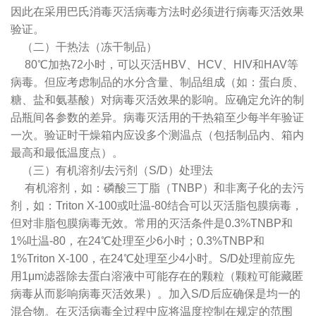
因此在采用巴氏消毒灭活病毒方法时必须进行病毒灭活效果
验证。
（二）干热法（冻干制品）
80℃加热72小时，可以灭活HBV、HCV、HIV和HAV等
病毒。但应考虑制品的水分含量、制品组成（如：蛋白质、
糖、盐和氨基酸）对病毒灭活效果的影响。应确定允许的制
品瓶间各参数的差异。病毒灭活用的干热箱至少每半年验证
一次。验证时干燥箱内应设多个测温点（包括制品内、箱内
最高和最低温度点）。
（三）有机溶剂/去污剂（S/D）处理法
有机溶剂，如：磷酸三丁脂（TNBP）和非离子化的去污
剂，如：Triton X-100或吐温-80结合可以灭活脂包膜病毒，
但对非脂包膜病毒无效。常用的灭活条件是0.3%TNBP和
1%吐温-80，在24℃处理至少6小时；0.3%TNBP和
1%Triton X-100，在24℃处理至少4小时。S/D处理前应先
用1μm滤器除去蛋白溶液中可能存在的颗粒（颗粒可能藏匿
病毒从而影响病毒灭活效果）。加入S/D后应确保是均一的
混合物。在灭活病毒全过程中应将温度控制在规定的范围