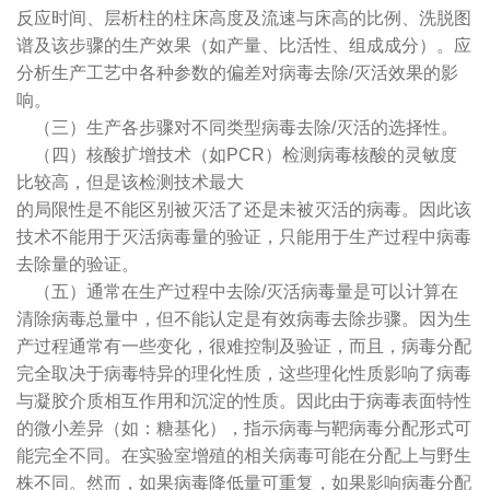
反应时间、层析柱的柱床高度及流速与床高的比例、洗脱图
谱及该步骤的生产效果（如产量、比活性、组成成分）。应
分析生产工艺中各种参数的偏差对病毒去除/灭活效果的影
响。
（三）生产各步骤对不同类型病毒去除/灭活的选择性。
（四）核酸扩增技术（如PCR）检测病毒核酸的灵敏度
比较高，但是该检测技术最大
的局限性是不能区别被灭活了还是未被灭活的病毒。因此该
技术不能用于灭活病毒量的验证，只能用于生产过程中病毒
去除量的验证。
（五）通常在生产过程中去除/灭活病毒量是可以计算在
清除病毒总量中，但不能认定是有效病毒去除步骤。因为生
产过程通常有一些变化，很难控制及验证，而且，病毒分配
完全取决于病毒特异的理化性质，这些理化性质影响了病毒
与凝胶介质相互作用和沉淀的性质。因此由于病毒表面特性
的微小差异（如：糖基化），指示病毒与靶病毒分配形式可
能完全不同。在实验室增殖的相关病毒可能在分配上与野生
株不同。然而，如果病毒降低量可重复，如果影响病毒分配