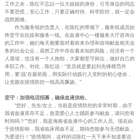
工作之余，陈红不忘以一位大姐姐的身份，引导身边的同志
不要恐慌，安心工作，只要正确对待、科学防控，就一定会
战胜困难。
作为服务组的负责人，在陈红的带领下，服务组成员始
终坚守在抗疫和服务一线。在血液中心一楼服务大厅咨询台
的工作中，她们每天都要面对着前来办理和咨询献血相关业
务的社会公众，虽然工作中存在着未知的风险，但没有一个
人退缩，也没有一个人抱怨，大家都坚守岗位，做好自己的
本职工作。对此，陈红说：“党员就是要起到先锋模范作
用，要‘战’在最前面，用实际行动践行入党时的初心使命，
让党旗在疫情防控一线高高飘扬。”
坚守：加强电话招募，确保血液供给。
“您好，先生/女士，当前是疫情防控的非常时期，由于
我省血液库存不足，急需爱心人士踊跃参与献血，请问您有
时间吗？”“您好，我是海南省血液中心的工作人员。现在由
于疫情影响，我省临床用血不足，期待您能参与无偿献血，
为爱逆行！”疫情期间，这样的话陈红一天下来不知道要说