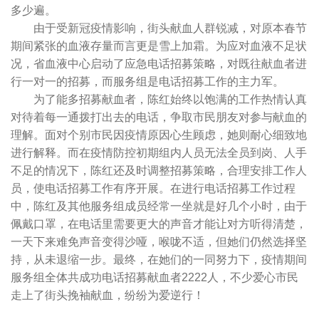
多少遍。
由于受新冠疫情影响，街头献血人群锐减，对原本春节
期间紧张的血液存量而言更是雪上加霜。为应对血液不足状
况，省血液中心启动了应急电话招募策略，对既往献血者进
行一对一的招募，而服务组是电话招募工作的主力军。
为了能多招募献血者，陈红始终以饱满的工作热情认真
对待着每一通拨打出去的电话，争取市民朋友对参与献血的
理解。面对个别市民因疫情原因心生顾虑，她则耐心细致地
进行解释。而在疫情防控初期组内人员无法全员到岗、人手
不足的情况下，陈红还及时调整招募策略，合理安排工作人
员，使电话招募工作有序开展。在进行电话招募工作过程
中，陈红及其他服务组成员经常一坐就是好几个小时，由于
佩戴口罩，在电话里需要更大的声音才能让对方听得清楚，
一天下来难免声音变得沙哑，喉咙不适，但她们仍然选择坚
持，从未退缩一步。最终，在她们的一同努力下，疫情期间
服务组全体共成功电话招募献血者2222人，不少爱心市民
走上了街头挽袖献血，纷纷为爱逆行！