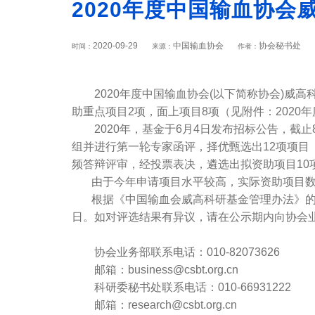
2020年度中国输血协会
2020-09-29
中国输血协会
协会秘书处
时间：
来源：
作者：
2020年度中国输血协会(以下简称协会)威高
助重点项目2项，面上项目8项（见附件：2020
2020年，基金于6月4日发布招标公告，截止
组并进行第一轮专家函评，择优甄选出12项项目
频答辩评审，经投票表决，遴选出拟资助项目10
由于今年申请项目水平较高，实际资助项目数
根据《中国输血会威高科研基金管理办法》的要求，
日。如对评选结果有异议，请在公示期内向协会
协会业务部联系电话：010-82073626
邮箱：business@csbt.org.cn
科研委秘书处联系电话：010-66931222
邮箱：research@csbt.org.cn