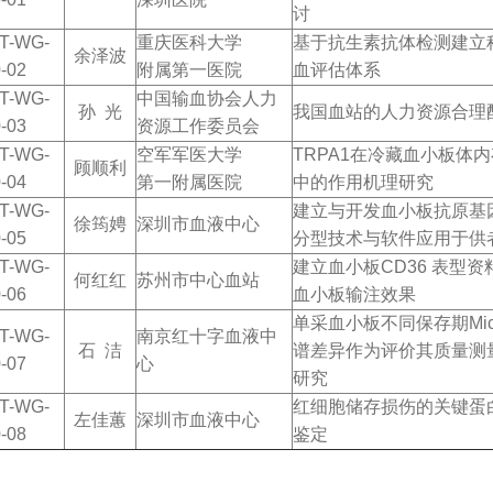
讨
T-WG-
重庆医科大学
基于抗生素抗体检测建立
余泽波
-02
附属第一医院
血评估体系
T-WG-
中国输血协会人力
孙 光
我国血站的人力资源合理
-03
资源工作委员会
T-WG-
空军军医大学
TRPA1在冷藏血小板体
顾顺利
-04
第一附属医院
中的作用机理研究
T-WG-
建立与开发血小板抗原基
徐筠娉
深圳市血液中心
-05
分型技术与软件应用于供
T-WG-
建立血小板CD36 表型
何红红
苏州市中心血站
-06
血小板输注效果
单采血小板不同保存期Micr
T-WG-
南京红十字血液中
石 洁
谱差异作为评价其质量测
-07
心
研究
T-WG-
红细胞储存损伤的关键蛋
左佳蕙
深圳市血液中心
-08
鉴定