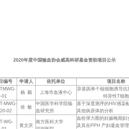
2020年度中国输血协会威高科研基金资助项目公示
目编号
申请人
依托单位
项目名称
TMWG-
异基因单个核细胞诱导抗
杨 颖
上海市血液中心
-01
特异性T细胞
T-MWG-
中国医学科学院输
基于深度测序的HIV感染
徐 敏
20-02
血研究所
其他病原体的分析
血栓弹力图的妊娠晚期妇
T-WG-
南方医科大学
黄文庆
及其在PPH 产妇凝血管
-01
深圳医院