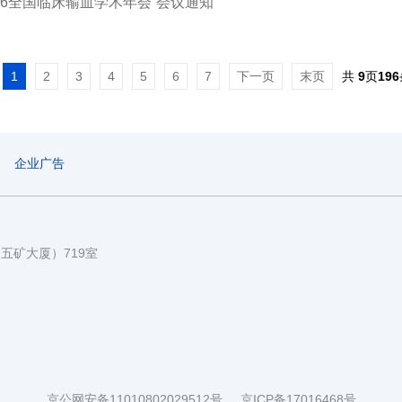
026全国临床输血学术年会”会议通知
1
2
3
4
5
6
7
下一页
末页
共
9
页
196
企业广告
国五矿大厦）719室
京公网安备11010802029512号
京ICP备17016468号