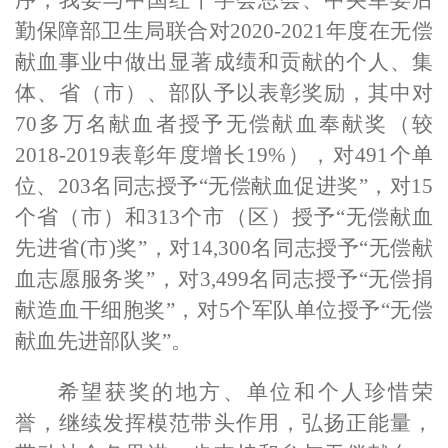
序，我委
与中国红十字会总会、中央军委后
勤保障部卫生局
联合对2020-2021年度在无偿
献血事业中做出显著成绩和贡献的个人、集
体、省（市）、部队予以表彰奖励，其中对
70多万名献血者授予
无偿献血奉献奖
（
较
2018-2019表彰年度
增长
19
%
），
对
491个单
位、203名同志
授予
“无偿献血促进奖”，
对
15
个省（市）和313个市（区）
授予
“无偿献血
先进省(市)奖”，
对
14,300名同志
授予
“无偿献
血志愿服务奖”，
对
3,499名同志
授予
“无偿捐
献造血干细胞奖”，
对
5个军队单位
授予
“无偿
献血先进部队奖”。
希望获奖的地方、单位和个人珍惜荣
誉，继续发挥模范带头作用，弘扬正能量，