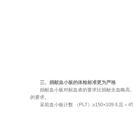
三、捐献血小板的体检标准更为严格
捐献血小板对献血者的要求比捐献全血略高。首
的要求。
采前血小板计数 （PLT）≥150×109 /L且