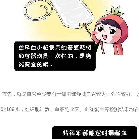
先，就是血管至少要有一侧肘部静脉血管较大、弹性较好。另
＜450×109 /L，红细胞计数、血细胞比容、血红蛋白等检测结