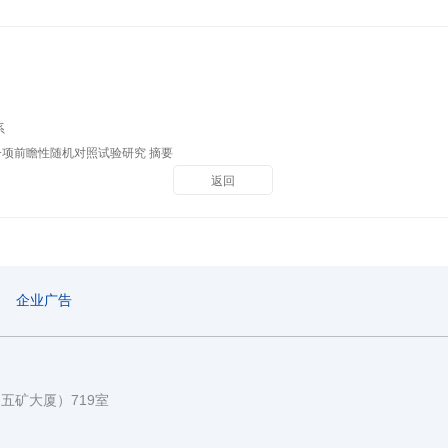
系
项前瞻性随机对照试验研究 摘要
返回
企业广告
国五矿大厦）719室