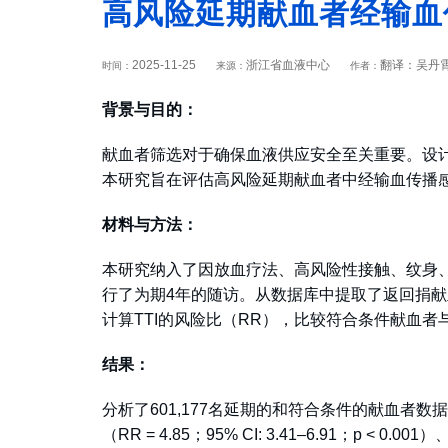
高风险延期献血者经输血
2025-11-25
浙江省血液中心
翻译：吴丹霄
时间：
来源：
作者：
背景与目的：
献血者筛选对于确保血液供应安全至关重要。设
本研究旨在评估高风险延期献血者中经输血传播感
材料与方法：
本研究纳入了因放血疗法、高风险性接触、纹身
行了为期4年的随访。从数据库中提取了返回捐献
计算TTI的风险比（RR），比较符合条件献血
结果：
分析了601,177名延期的和符合条件的献血者数据。延期
（RR = 4.85；95% CI: 3.41–6.91；p < 0.00