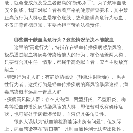
液，就会变成危及受血者健康的“隐形杀手”。为了筑牢血液
安全防线，我国对献血者有着严格的健康筛查要求，其中禁
止高危行为人群献血是核心底线，故意隐瞒高危行为献血，
不仅违背道德良知，更要承担严苛的法律责任。
哪些属于献血高危行为？这些情况坚决不能献血
这里的“高危行为”，特指存在经血传播疾病感染风险、
极易通过献血将病毒传染给他人的行为，核心涵盖两大类，
只要符合其中任一情形，都属于高危献血者，应当主动放弃
献血：
- 特定行为史人群：有静脉药瘾史（静脉注射吸毒）、男男
性行为者，这类行为是经血传播疾病的高风险暴露途径，病
毒感染概率远高于普通人群。
- 疾病高风险人群：存在艾滋病、丙型肝炎、乙型肝炎、梅
毒等经血传播疾病感染风险的人群，即便暂时没有确诊症
状，也可能处于病毒潜伏期，血液仍具备传染性。
很多人误以为“献血前检测能筛出所有问题”，但实际
上，病毒感染存在“窗口期”，此时血液检测无法查出阳性，