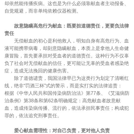
却依然能传播疾病。这也是为什么必须靠献血者主动报备、
自觉规避，而非单纯依赖仪器检测。
故意隐瞒高危行为献血：既要担道德责任，更要负法律
责任
无偿献血的初心是利他救人，明知自身有高危行为、血
液可能携带病毒，却刻意隐瞒献血，本质上是拿他人生命健
康冒险，首先要承担对受血者的道德责任。这种行为不仅辜
负了社会对无偿献血的信任，更可能让无辜的受血者感染绝
症，造成无法挽回的健康伤害。
除了道德谴责，我国法律早已为这类行为划定了清晰红
线，绝非“罚酒三杯”式的警示，而是实打实的法律追责：
根据《中华人民共和国传染病防治法》第77条、《艾滋病防
治条例》第38条和第62条明确规定：高危献血者故意献
血，造成传染病传播、流行的，依法承担民事责任；构成犯
罪的，依法追究刑事责任。
爱心献血需理性：对自己负责，更对他人负责