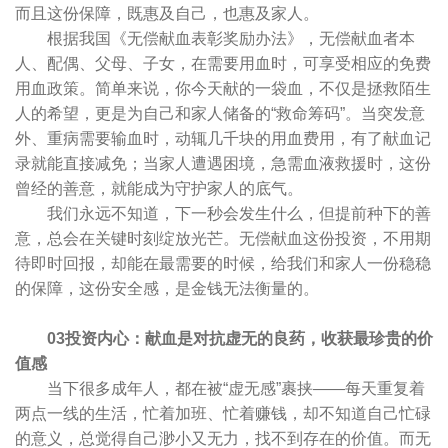
而且这份保障，既惠及自己，也惠及家人。
根据我国《无偿献血表彰奖励办法》，无偿献血者本
人、配偶、父母、子女，在需要用血时，可享受相应的免费
用血政策。简单来说，你今天献的一袋血，不仅是拯救陌生
人的希望，更是为自己和家人储备的“救命筹码”。当突发意
外、重病需要输血时，动辄几千块的用血费用，有了献血记
录就能直接减免；当家人遭遇困境，急需血液救援时，这份
曾经的善意，就能成为守护家人的底气。
我们永远不知道，下一秒会发生什么，但提前种下的善
意，总会在关键时刻绽放光芒。无偿献血这份投资，不用期
待即时回报，却能在最需要的时候，给我们和家人一份稳稳
的保障，这份安全感，是金钱无法衡量的。
03投资内心：献血是对抗虚无的良药，收获最珍贵的价
值感
当下很多成年人，都在被“虚无感”裹挟——每天重复着
两点一线的生活，忙着加班、忙着赚钱，却不知道自己忙碌
的意义，总觉得自己渺小又无力，找不到存在的价值。而无