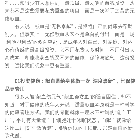
程……却很少有人意识到，最顶级、最划算的自我投资，从
来都不是这些需要花费重金的项目，而是一次举手之劳的无
偿献血。
有人说，献血是“无私奉献”，是牺牲自己的健康去帮助
别人。但事实上，无偿献血从来不是单向的付出，而是一场
“利他即利己”的双向奔赴，是成年人对自己、对家庭、对内
心价值感的最高级投资。它不用花费太多时间，不用付出太
高成本，却能收获金钱买不来的健康、保障与底气，这份投
资，远比我们想象中更有重量。
01投资健康：献血是给身体做一次“深度焕新”，比保健
品更管用
很多人被“献血伤元气”“献血会贫血”的谣言困住，却不
知道，对于健康的成年人来说，适量献血本身就是一种科学
的健康管理方式。我们的骨髓就像一座永不枯竭的“造血工
厂”，平时有大量造血干细胞处于休眠状态，而献血就像给
这座工厂按下“激活键”，唤醒休眠的干细胞，加速血液的新
陈代谢。