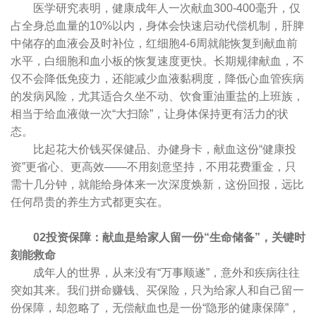
医学研究表明，健康成年人一次献血300-400毫升，仅
占全身总血量的10%以内，身体会快速启动代偿机制，肝脾
中储存的血液会及时补位，红细胞4-6周就能恢复到献血前
水平，白细胞和血小板的恢复速度更快。长期规律献血，不
仅不会降低免疫力，还能减少血液黏稠度，降低心血管疾病
的发病风险，尤其适合久坐不动、饮食重油重盐的上班族，
相当于给血液做一次“大扫除”，让身体保持更有活力的状
态。
比起花大价钱买保健品、办健身卡，献血这份“健康投
资”更省心、更高效——不用刻意坚持，不用花费重金，只
需十几分钟，就能给身体来一次深度焕新，这份回报，远比
任何昂贵的养生方式都更实在。
02投资保障：献血是给家人留一份“生命储备”，关键时
刻能救命
成年人的世界，从来没有“万事顺遂”，意外和疾病往往
突如其来。我们拼命赚钱、买保险，只为给家人和自己留一
份保障，却忽略了，无偿献血也是一份“隐形的健康保障”，