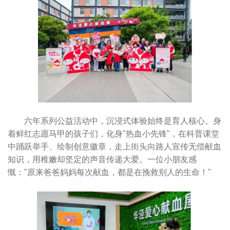
六年系列公益活动中，沉浸式体验始终是育人核心。身
着鲜红志愿马甲的孩子们，化身"热血小先锋"，在科普课堂
中踊跃举手、绘制创意徽章，走上街头向路人宣传无偿献血
知识，用稚嫩却坚定的声音传递大爱。一位小朋友感
慨："原来爸爸妈妈每次献血，都是在挽救别人的生命！"