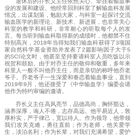
退休后的乔长义主任依然关心、牵挂着输血事
业的发展和建设。他经常回到科室了解输血科发展
情况，出谋划策，勉励大家，与科室一起探讨交流
输血医学的新理论、新技术、新进展，也非常关心
科室的教学和科研，非常耐心的听取每个人的发
言。每当听到输血科取得新的成绩时，他都禁不住
特别高兴，
2018年当得知我们输血科获得了3项国
家自然科学基金资助并发表了2篇影响因子大于5
的SCI论文时，他甚至坚持要请科室人员吃饭以示
祝贺和鼓励。由于对乔主任的敬仰和敬重，多年来
科里人一般不叫他乔主任，而是亲切的称呼他乔老
爷子。乔老爷子一生深爱和眷恋着输血事业，直到
2019年9月，他还接受了《中华输血学》编委会请
他作为特约审编的邀请。
乔长义主任高风亮节，品德高尚，胸怀豁达，
涵养深厚，诲人不倦，志存高远。他平易近人，敦
厚朴实，严于律己，宽以待人。作为领导，他带领
我们攻关克难，勇往直前；作为老师，他关爱学
生，淡泊名利；作为长辈，对我们充满希望，爱护