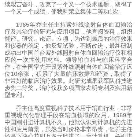
续艰苦奋斗，攻克了一个又一个技术难题，取得了
一个又一个成绩，使我科荣立集体二等功
1次。
1985年乔主任主持
紫外线照射自体血回输治
疗
及其治疗的研究与应用项目，他查阅资料，组织
翻译、研究、论证、立项，为达到最后的治疗效果
和仪器的稳定，他反复试验，不断改进，最终研制
成功出中国首台紫外线照射自体血回输治疗仪和相
应的一次性使用材料。领导输血科与临床科室合
作，在全国率先开设紫外线照射自体血回输治疗床
位
10余张，积累了大量临床数据和经验，取得了
非常好的临床治疗效果。此研究成果获军队科技进
步奖二等奖，治疗仪获多项国家发明专利及实用新
型专利。
乔主任高度重视科学技术用于输血行业，非常
重视现代化管理手段在输血领域的应用。
1989年
中国刚引进计算机不久，他就认识到计算机的先进
性和应用前景，虽然当时价格非常昂贵，但乔主任
还是下决心花四万多元购进了一台计算机，并引进