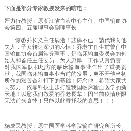
下面是部分专家教授发来的唁电：
严力行教授：原浙江省血液中心主任、中国输血协
会第四、五届理事会副理事长
惊悉乔长义主任病逝！悲痛不已！請代我向他
夫人，子女转达深切的哀悼！乔老主任生前曾任中
国输血协会首届常务理事，是临床输血委员会的创
始人和首任主任委员，为人忠厚，工作认真负责，
对我国军队和地方的临床输血事业作出了重要贡
献，我国临床输血事业当前的发展，离不开他当初
所作的艰苦奋斗打下的基础！怀念他，希望大家共
同努力，依靠科技进步打造我国临床输血医学的新
天地！以慰我们敬爱的乔老長辈！因当前疫情所限
无法前来哀悼！只能以此寄托我的哀思！！！
杨成民教授：原中国医学科学院输血研究所所长、