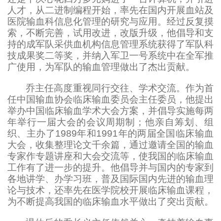
人才，从二进制编程开始，率先在国内开展血站及
医院输血科信息化管理的研究与应用。经过反复摸
索，不断完善，试用改进，改版升级，他倡导和支
持的成军队采供血机构信息管理系统获得了军队科
技成果奖二等奖，并纳入军卫一号系统中在全军推
广使用，为军队的输血管理做出了杰出贡献。
乔主任高度重视同行交往、学术交流。作为首
任中国输血协会临床输血委员会主任委员，他提出
举办中国临床输血学术大会方案，并倡导实施每两
年举行一届大会的会议周期制；他亲自筹划、组
织、主办了
1989年和1991年的两届全国临床输血
大会，收集整理论文千余篇，通过邀请全国的输血
专家作专题讲座和大会交流等，使我国的临床输血
工作有了进一步的提升。他倡导并与国内的专家到
各地讲学、办学习班，普及国际国内先进的输血理
论与技术，还率先在医学院校开展临床输血课程，
为不断提高我国的临床输血水平做出了突出贡献。