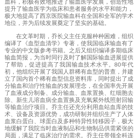
血科，积极有效地推进了输血医学发展，创造性地
提升了输血医学为临床和患者服务的水平和能力，
极大地提高了西京医院输血科在全国和全军的学术
地位，并为后续发展奠定了坚实的基础。
在文革时期，乔长义主任克服种种困难，组织
编译了《血型血清学》专著，使我国临床输血有了
专业的中文版参考书籍。之后又组织编译多期临床
输血简报，为当时同行及时了解国际输血进展提供
了帮助，促进提高了我国输血技术水平。
80年代
初，他组织开展了我国人群稀有血型的普查，并建
立了国内首个稀有血型信息资料库，同时提出了成
分输血和治疗性输血的发展理念，在全国率先开展
了血液成分制备、成分输血、血浆置换、红细胞去
除
、
新生儿溶血病全血置换及充氧紫外线照射回输
等输血治疗项目。乔主任还充分利用血站血库的技
术、设备及资源优势，成功研制并组织生产了人体
血浆白蛋白、球蛋白及多种特异性转移因子，极大
地缓解了我院当时血液制品和生物制品供需紧张的
局面，满足了临床治疗的需求。乔主任带领全科连