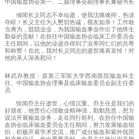
中国输血协会第一、二届理事会副理事长兼秘书长
倾闻长义同志不幸仙逝，使我沈痛难抑，热涙
夺眶！长义主任为人懇切热诚，视友如亲！工作敢
当勇为，競競业业，为我国输血事业作出了他终生
勤奋的贡献！在担任中国输血协会临床工作委员会
主任期间，以他的业迹亦得到了业界同仁们的共尊
和称赞！在此，我对长义同志的逝世痛表哀悼！对
他的亲人深表慰问！
林武存教授：原第三军医大学西南医院输血科主
任、中国输血协会理事及临床输血委员会副主任委
员
惊闻乔主任逝世，心情沉重。乔主任是我们的
好朋友，他责任心强敬业精神强，勤勤恳恳，想方
设法开展输血业务，走在同行前列。在担任中国输
血协会临床输血委员会主任期间，努力发展输血组
织，积极开展学术交流，推广成分输血和紫外线照