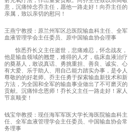
射充氧疗法，作出重要贡献。向乔主任致以崇高敬
意，沉痛悼念乔主任，愿他一路走好！向乔主任的
亲属，致以亲切的慰问！
王燕宁教授：原兰州军区总医院输血科主任、全军
血液管理学会主任委员、原中国输血协会理事
惊悉乔长义主任逝世，悲痛难忍，怀念战友，
他是输血领域的翘楚，难得的人才，临床血液治疗
的奠基人，敢说真话、勇挑重担、善良、诚实、心
有大爱、乐于助人、用自己能力踏实办事，是令人
尊敬的的好老师。乔主任勇于探索输血新技术和新
方法，为全国和全军的输血事业做出了不可磨灭的
贡献。沉痛悼念恩师！乔长义主任一路走好！家人
节哀顺变！
钱宝华教授：现任海军军医大学长海医院输血科主
任、全军血液管理学会主任委员、中国输血协会常
务理事