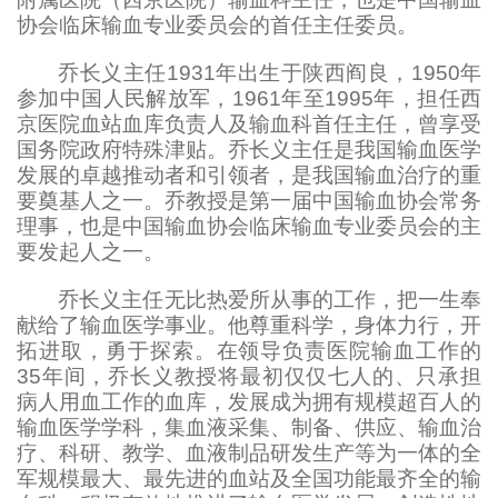
协会临床输血专业委员会的首任主任委员。
乔长义主任
1931年出生于陕西阎良，1950年
参加中国人民解放军，1961年至1995年，担任西
京医院血站血库负责人及输血科首任主任，曾享受
国务院政府特殊津贴。乔长义主任是我国输血医学
发展的卓越推动者和引领者，是我国输血治疗的重
要奠基人之一。乔教授是第一届中国输血协会常务
理事，也是中国输血协会临床输血专业委员会的主
要发起人之一。
乔长义主任无比热爱所从事的工作，把一生奉
献给了输血医学事业。他尊重科学，身体力行，开
拓进取，勇于探索。在领导负责医院输血工作的
35年间，乔长义教授将最初仅仅七人的、只承担
病人用血工作的血库，发展成为拥有规模超百人的
输血医学学科，集血液采集、制备、供应、输血治
疗、科研、教学、血液制品研发生产等为一体的全
军规模最大、最先进的血站及全国功能最齐全的输