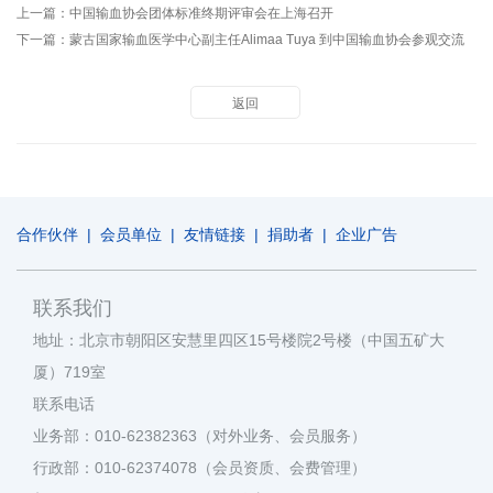
上一篇：
中国输血协会团体标准终期评审会在上海召开
下一篇：
蒙古国家输血医学中心副主任Alimaa Tuya 到中国输血协会参观交流
返回
合作伙伴
|
会员单位
|
友情链接
|
捐助者
|
企业广告
联系我们
地址：北京市朝阳区安慧里四区15号楼院2号楼（中国五矿大
厦）719室
联系电话
业务部：010-62382363（对外业务、会员服务）
行政部：010-62374078（会员资质、会费管理）