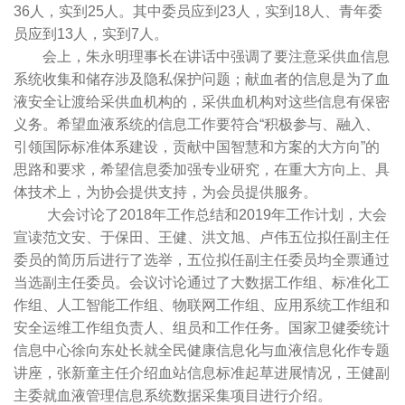
36
人，实到
25
人。其中委员应到
23
人，实到
18
人、青年委
员应到
13
人，实到
7
人。
会上，朱永明理事长在讲话中强调了要注意采供血信息
系统收集和储存涉及隐私保护问题；献血者的信息是为了血
液安全让渡给采供血机构的，采供血机构对这些信息有保密
义务。希望血液系统的信息工作要符合“
积极参与、融入、
引领国际标准体系建设，贡献中国智慧和方案的大方向”的
思路和要求，希望信息委加强专业研究，在重大方向上、具
体技术上，为协会提供支持，为会员提供服务。
大会讨论了
2018
年工作总结和
2019
年工作计划，大会
宣读范文安、于保田、王健、洪文旭、卢伟五位拟任副主任
委员的简历后进行了选举，五位拟任副主任委员均全票通过
当选副主任委员。会议讨论通过了大数据工作组、标准化工
作组、人工智能工作组、物联网工作组、应用系统工作组和
安全运维工作组负责人、组员和工作任务。国家卫健委统计
信息中心徐向东处长就全民健康信息化与血液信息化作专题
讲座，张新童主任介绍血站信息标准起草进展情况，王健副
主委就血液管理信息系统数据采集项目进行介绍。